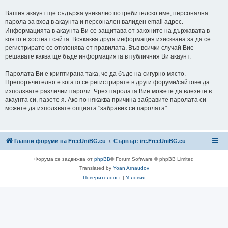
Вашия акаунт ще съдържа уникално потребителско име, персонална
парола за вход в акаунта и персонален валиден email адрес.
Информацията в акаунта Ви се защитава от законите на държавата в
която е хостнат сайта. Всякаква друга информация изисквана за да се
регистрирате се отклонява от правилата. Във всички случай Вие
решавате каква ще бъде информацията в публичния Ви акаунт.
Паролата Ви е криптирана така, че да бъде на сигурно място.
Препоръчително е когато се регистрирате в други форуми/сайтове да
използвате различни пароли. Чрез паролата Вие можете да влезете в
акаунта си, пазете я. Ако по някаква причина забравите паролата си
можете да използвате опцията "забравих си паролата".
Главни форуми на FreeUniBG.eu
Сървър: irc.FreeUniBG.eu
Форума се задвижва от
phpBB
® Forum Software © phpBB Limited
Translated by
Yoan Arnaudov
Поверителност
|
Условия