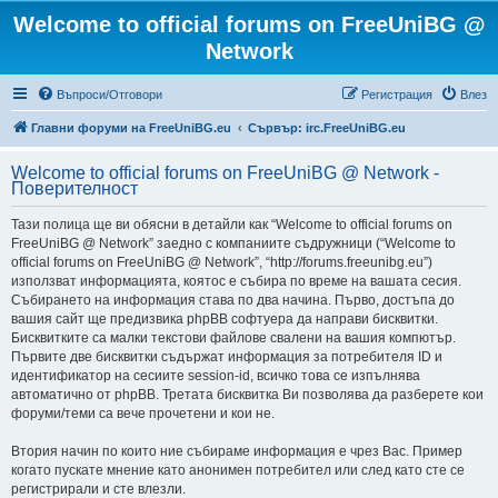
Welcome to official forums on FreeUniBG @
Network
Въпроси/Отговори
Регистрация
Влез
Главни форуми на FreeUniBG.eu
Сървър: irc.FreeUniBG.eu
Welcome to official forums on FreeUniBG @ Network -
Поверителност
Тази полица ще ви обясни в детайли как “Welcome to official forums on
FreeUniBG @ Network” заедно с компаниите съдружници (“Welcome to
official forums on FreeUniBG @ Network”, “http://forums.freeunibg.eu”)
използват информацията, коятос е събира по време на вашата сесия.
Събирането на информация става по два начина. Първо, достъпа до
вашия сайт ще предизвика phpBB софтуера да направи бисквитки.
Бисквитките са малки текстови файлове свалени на вашия компютър.
Първите две бисквитки съдържат информация за потребителя ID и
идентификатор на сесиите session-id, всичко това се изпълнява
автоматично от phpBB. Третата бисквитка Ви позволява да разберете кои
форуми/теми са вече прочетени и кои не.
Втория начин по които ние събираме информация е чрез Вас. Пример
когато пускате мнение като анонимен потребител или след като сте се
регистрирали и сте влезли.