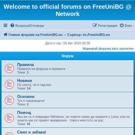
Welcome to official forums on FreeUniBG @
Network
Въпроси/Отговори
Регистрация
Влез
Главни форуми на FreeUniBG.eu
Сървър: irc.FreeUniBG.eu
Дата и час: 06 Авг 2026 05:38
Маркирай форума като прочетен
Форум
Правила
Правила на форума и мрежата
Теми:
1
Новини
По света, че и зад вас
Теми:
14
Основни
Тук е навалицата!
Теми:
2
Помощ
Ако ви се е повредил Windows, не знаете какво да правите с Linux или не
знаете как се правят аквариуми - това е мястото за вас
Теми:
41
Смех и забава!