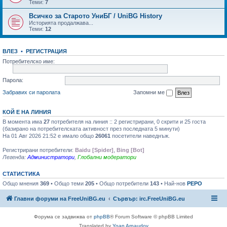
Теми:
7
Всичко за Старото УниБГ / UniBG History
Историята продалжава...
Теми:
12
ВЛЕЗ
•
РЕГИСТРАЦИЯ
Потребителско име:
Парола:
Забравих си паролата
Запомни ме
КОЙ Е НА ЛИНИЯ
В момента има
27
потребителя на линия :: 2 регистрирани, 0 скрити и 25 госта
(базирано на потребителската активност през последната 5 минути)
На 01 Авг 2026 21:52 е имало общо
26061
посетители наведнъж.
Регистрирани потребители:
Baidu [Spider]
,
Bing [Bot]
Легенда:
Администратори
,
Глобални модератори
СТАТИСТИКА
Общо мнения
369
• Общо теми
205
• Общо потребители
143
• Най-нов
PEPO
Главни форуми на FreeUniBG.eu
Сървър: irc.FreeUniBG.eu
Форума се задвижва от
phpBB
® Forum Software © phpBB Limited
Translated by
Yoan Arnaudov