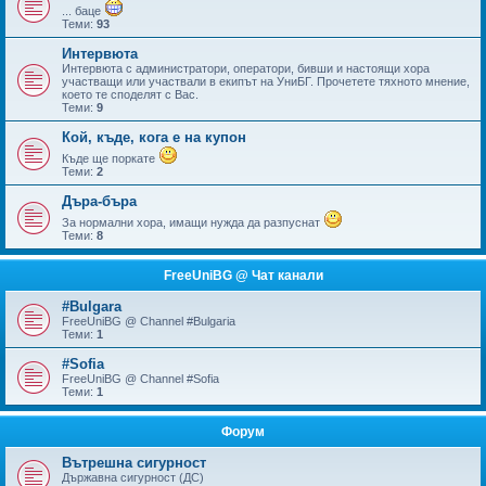
... баце
Теми:
93
Интервюта
Интервюта с администратори, оператори, бивши и настоящи хора
участващи или участвали в екипът на УниБГ. Прочетете тяхното мнение,
което те споделят с Вас.
Теми:
9
Кой, къде, кога е на купон
Къде ще поркате
Теми:
2
Дъра-бъра
За нормални хора, имащи нужда да разпуснат
Теми:
8
FreeUniBG @ Чат канали
#Bulgara
FreeUniBG @ Channel #Bulgaria
Теми:
1
#Sofia
FreeUniBG @ Channel #Sofia
Теми:
1
Форум
Вътрешна сигурност
Държавна сигурност (ДС)