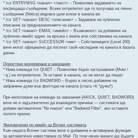
* /cs ENTRYMSG <канал> <текст> – Позволява задаването на
посрещащо съобщение. Всеки потребител ще го получава на лично
съобщение (Notice) веднага щом влезе в канала ви.
* /cs SET <канал> DESC <описание> – Задаване на публично
описание за предназначението на канала.
* /cs SET <канал> EMAIL <имейл> – Възможност за добавяне на
публичен имейл адрес за връзка с екипа или собственика на канала.
* /cs SET <канал> SUCCESSOR <ник> – Собствениците (Level 200)
вече могат официално да посочат свой наследник на канала в базата
данни.
Опростено модериране и наказания
* Нова команда /cs QUIET – Позволява бързо заглушаване (Mute /
~q:) на потребители. Те остават в канала, но не могат да пишат.
* Нова команда /cs BADWORD – Бързо и лесно добавяне на
забранени думи във филтъра на канала (слага +b *дума*).
При използване на команди за наказания (AKICK, QUIET, BADWORD)
вече не е задължително да въвеждате причина — системата ще
добави автоматично "No reason" или "Badword Filter", ако оставите
полето празно.
Уведомления по имейл за Вотинг системата
Към нашата Вотинг система вече е добавена и активирана функция
за автоматично известяване по Mail. По този начин винаги ще бъдете