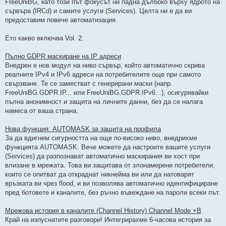
е
FreeUniBG, като този път фокусът ни падна дълбоко върху ядрото на
н
сървъра (IRCd) и самите услуги (Services). Целта ни е да ви
о
м
предоставим повече автоматизация.
н
е
н
Ето какво включва Vol. 2:
и
е
Пълно GDPR маскиране на IP адреси
Внедрен е нов модул на ниво сървър, който автоматично скрива
реалните IPv4 и IPv6 адреси на потребителите още при самото
свързване. Те се заместват с генерирани маски (напр.
FreeUniBG.GDPR.IP... или FreeUniBG.GDPR.IPv6...), осигурявайки
пълна анонимност и защита на личните данни, без да се налага
намеса от ваша страна.
Нова функция: AUTOMASK за защита на профила
За да вдигнем сигурността на още по-високо ниво, внедрихме
функцията AUTOMASK. Вече можете да настроите вашите услуги
(Services) да разпознават автоматично маскирания ви хост при
влизане в мрежата. Това ви защитава от злонамерени потребители,
които се опитват да откраднат никнейма ви или да натоварят
връзката ви чрез flood, и ви позволява автоматично идентифициране
пред ботовете и каналите, без ръчно въвеждане на пароли всеки път.
Мрежова история в каналите (Channel History) Channel Mode +B
Край на изпуснатите разговори! Интегрирахме 6-часова история за