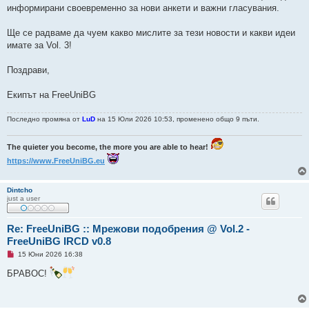
информирани своевременно за нови анкети и важни гласувания.
Ще се радваме да чуем какво мислите за тези новости и какви идеи
имате за Vol. 3!
Поздрави,
Екипът на FreeUniBG
Последно промяна от
LuD
на 15 Юли 2026 10:53, променено общо 9 пъти.
The quieter you become, the more you are able to hear!
https://www.FreeUniBG.eu
Dintcho
just a user
Re: FreeUniBG :: Мрежови подобрения @ Vol.2 -
FreeUniBG IRCD v0.8
Н
15 Юни 2026 16:38
е
п
БРАВОС!
р
о
ч
е