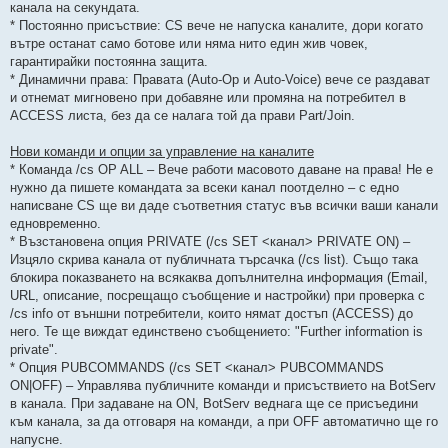
канала на секундата.
* Постоянно присъствие: CS вече не напуска каналите, дори когато
вътре останат само ботове или няма нито един жив човек,
гарантирайки постоянна защита.
* Динамични права: Правата (Auto-Op и Auto-Voice) вече се раздават
и отнемат мигновено при добавяне или промяна на потребител в
ACCESS листа, без да се налага той да прави Part/Join.
Нови команди и опции за управление на каналите
* Команда /cs OP ALL – Вече работи масовото даване на права! Не е
нужно да пишете командата за всеки канал поотделно – с едно
написване CS ще ви даде съответния статус във всички ваши канали
едновременно.
* Възстановена опция PRIVATE (/cs SET <канал> PRIVATE ON) –
Изцяло скрива канала от публичната търсачка (/cs list). Също така
блокира показването на всякаква допълнителна информация (Email,
URL, описание, посрещащо съобщение и настройки) при проверка с
/cs info от външни потребители, които нямат достъп (ACCESS) до
него. Те ще виждат единствено съобщението: "Further information is
private".
* Опция PUBCOMMANDS (/cs SET <канал> PUBCOMMANDS
ON|OFF) – Управлява публичните команди и присъствието на BotServ
в канала. При задаване на ON, BotServ веднага ще се присъедини
към канала, за да отговаря на команди, а при OFF автоматично ще го
напусне.