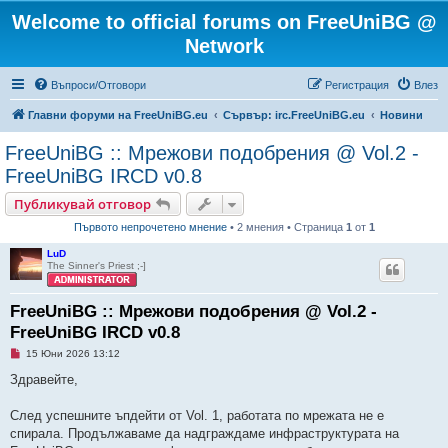
Welcome to official forums on FreeUniBG @
Network
Въпроси/Отговори
Регистрация
Влез
Главни форуми на FreeUniBG.eu
Сървър: irc.FreeUniBG.eu
Новини
FreeUniBG :: Мрежови подобрения @ Vol.2 -
FreeUniBG IRCD v0.8
Публикувай отговор
Първото непрочетено мнение
• 2 мнения • Страница
1
от
1
LuD
The Sinner's Priest ;-]
FreeUniBG :: Мрежови подобрения @ Vol.2 -
FreeUniBG IRCD v0.8
Н
15 Юни 2026 13:12
е
п
Здравейте,
р
о
ч
След успешните ъпдейти от Vol. 1, работата по мрежата не е
е
спирала. Продължаваме да надграждаме инфраструктурата на
т