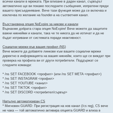
всички канали в мрежата. При влизане в даден канал, сървърът
автоматично ще ви покаже последните съобщения, изпратени преди
вашето присъединяване. Вече тази функция може да се включва и
изключва по желание на founder-a на съответния канал.
Възстановена опция NoExpire за никове и канали
Върнахме добрата стара опция NoExpire! Вече можете да защитите
важни никнейми и канали, така че те никога да не изтичат и да не
бъдат изтривани от системата поради неактивност.
Социални мрежи във вашия профил (NS)
Вече можете да добавяте линкове към вашите социални мрежи
директно в информацията на вашия никнейм, които ще се виждат при
проверка на профила ви от други потребители. Поддържат се
следните команди:
* /ns SET FACEBOOK <профил> (или /ns SET META <профил>)
* /ns SET INSTAGRAM <профил>
* /ns SET YOUTUBE <канал>
* /ns SET TIKTOK <профил>
* /ns SET DISCORD <потребител/сървър>
Напълно автоматизиран CS
* Мигновен GUARD: При регистрация на нов канал (/cs reg), CS вече
не чака — той автоматично активира опцията GUARD и влиза в