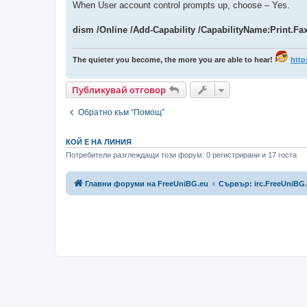
н
When User account control prompts up, choose – Yes.
и
е
dism /Online /Add-Capability /CapabilityName:Print.Fa
The quieter you become, the more you are able to hear!
http
Публикувай отговор
Обратно към “Помощ”
КОЙ Е НА ЛИНИЯ
Потребители разглеждащи този форум: 0 регистрирани и 17 госта
Главни форуми на FreeUniBG.eu
Сървър: irc.FreeUniBG