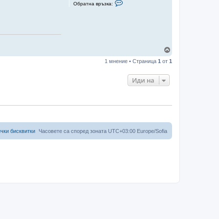
С
Обратна връзка:
в
ъ
р
ж
и
с
е
с
В
L
ъ
u
1 мнение • Страница
1
от
1
р
D
н
е
Иди на
т
е
с
е
в
н
а
чки бисквитки
Часовете са според зоната UTC+03:00 Europe/Sofia
ч
а
л
о
т
о