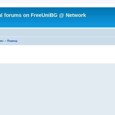
ial forums on FreeUniBG @ Network
.eu
Помощ