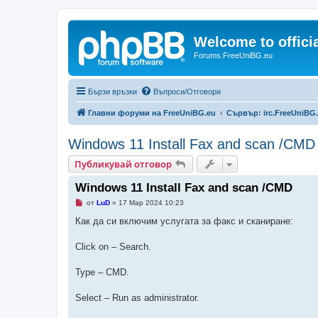
Welcome to offic
Forums.FreeUniBG.eu
Бързи връзки
Въпроси/Отговори
Главни форуми на FreeUniBG.eu
Сървър: irc.FreeUniBG
Windows 11 Install Fax and scan /CMD
Публикувай отговор
Windows 11 Install Fax and scan /CMD
Н
от
LuD
»
17 Мар 2024 10:23
е
п
Как да си включим услугата за факс и сканиране:
р
о
ч
Click on – Search.
е
т
е
Type – CMD.
н
о
м
Select – Run as administrator.
н
е