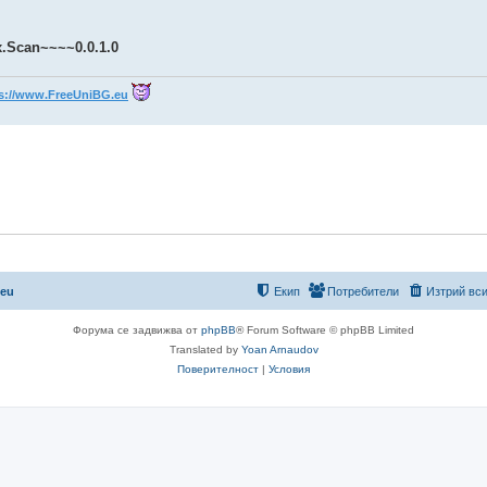
x.Scan~~~~0.0.1.0
s://www.FreeUniBG.eu
.eu
Екип
Потребители
Изтрий вси
Форума се задвижва от
phpBB
® Forum Software © phpBB Limited
Translated by
Yoan Arnaudov
Поверителност
|
Условия