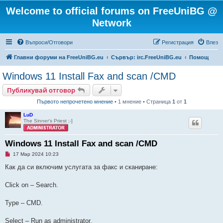
Welcome to official forums on FreeUniBG @
Network
Въпроси/Отговори
Регистрация
Влез
Главни форуми на FreeUniBG.eu
Сървър: irc.FreeUniBG.eu
Помощ
Windows 11 Install Fax and scan /CMD
Публикувай отговор
Първото непрочетено мнение
• 1 мнение • Страница
1
от
1
LuD
The Sinner's Priest ;-]
Windows 11 Install Fax and scan /CMD
Н
17 Мар 2024 10:23
е
п
Как да си включим услугата за факс и сканиране:
р
о
ч
Click on – Search.
е
т
е
Type – CMD.
н
о
м
Select – Run as administrator.