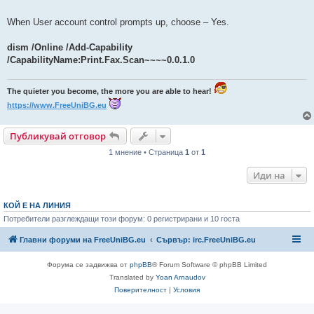
н
е
н
When User account control prompts up, choose – Yes.
и
е
dism /Online /Add-Capability
/CapabilityName:Print.Fax.Scan~~~~0.0.1.0
The quieter you become, the more you are able to hear!
https://www.FreeUniBG.eu
Публикувай отговор
1 мнение • Страница
1
от
1
Иди на
КОЙ Е НА ЛИНИЯ
Потребители разглеждащи този форум: 0 регистрирани и 10 госта
Главни форуми на FreeUniBG.eu
Сървър: irc.FreeUniBG.eu
Форума се задвижва от
phpBB
® Forum Software © phpBB Limited
Translated by
Yoan Arnaudov
Поверителност
|
Условия