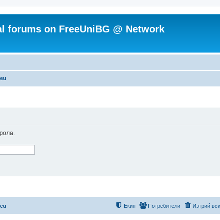
ial forums on FreeUniBG @ Network
.eu
рола.
.eu
Екип
Потребители
Изтрий вси