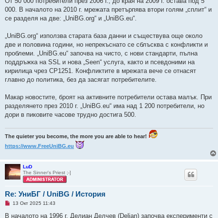
От 50 000 потребители през 2006 г., до края на 2009 г. остава под 5
000. В началото на 2010 г. мрежата претърпява втори голям „сплит“ и
се разделя на две: „UniBG.org“ и „UniBG.eu“.
„UniBG.org“ използва старата база данни и съществува още около
две и половина години, но непрекъснато се сблъсква с конфликти и
проблеми. „UniBG.eu“ започва на чисто, с нови стандарти, пълна
поддръжка на SSL и нова „Seen“ услуга, както и псевдоними на
кирилица чрез CP1251. Конфликтите в мрежата вече се отнасят
главно до политика, без да засягат потребителите.
Макар новостите, броят на активните потребители остава малък. При
разделянето през 2010 г. „UniBG.eu“ има над 1 200 потребители, но
дори в пиковите часове трудно достига 500.
The quieter you become, the more you are able to hear!
https://www.FreeUniBG.eu
LuD
The Sinner's Priest ;-]
Re: УниБГ / UniBG / История
Н
13 Окт 2025 11:43
е
п
В началото на 1996 г. Делиан Делчев (Delian) започва експерименти с