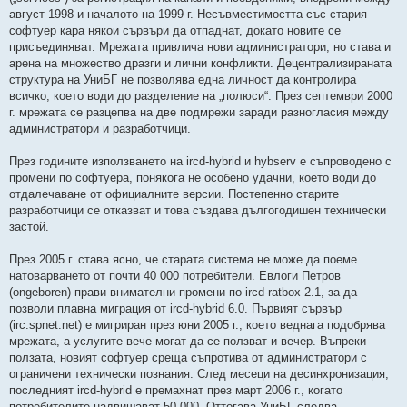
август 1998 и началото на 1999 г. Несъвместимостта със стария
софтуер кара някои сървъри да отпаднат, докато новите се
присъединяват. Мрежата привлича нови администратори, но става и
арена на множество дразги и лични конфликти. Децентрализираната
структура на УниБГ не позволява една личност да контролира
всичко, което води до разделение на „полюси“. През септември 2000
г. мрежата се разцепва на две подмрежи заради разногласия между
администратори и разработчици.
През годините използването на ircd-hybrid и hybserv е съпроводено с
промени по софтуера, понякога не особено удачни, което води до
отдалечаване от официалните версии. Постепенно старите
разработчици се отказват и това създава дългогодишен технически
застой.
През 2005 г. става ясно, че старата система не може да поеме
натоварването от почти 40 000 потребители. Евлоги Петров
(ongeboren) прави внимателни промени по ircd-ratbox 2.1, за да
позволи плавна миграция от ircd-hybrid 6.0. Първият сървър
(irc.spnet.net) е мигриран през юни 2005 г., което веднага подобрява
мрежата, а услугите вече могат да се ползват и вечер. Въпреки
ползата, новият софтуер среща съпротива от администратори с
ограничени технически познания. След месеци на десинхронизация,
последният ircd-hybrid е премахнат през март 2006 г., когато
потребителите надвишават 50 000. Оттогава УниБГ следва