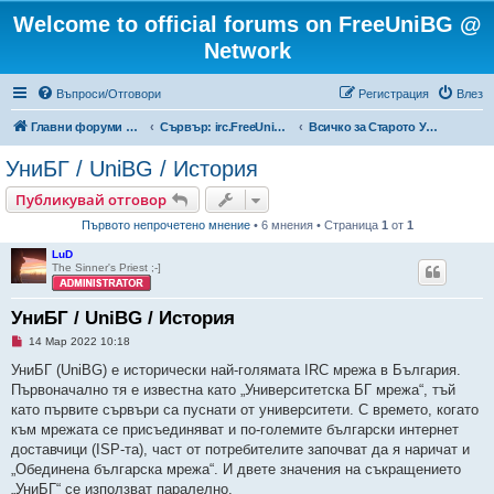
Welcome to official forums on FreeUniBG @
Network
Въпроси/Отговори
Регистрация
Влез
Главни форуми на FreeUniBG.eu
Сървър: irc.FreeUniBG.eu
Всичко за Старото УниБГ / UniBG History
УниБГ / UniBG / История
Публикувай отговор
Първото непрочетено мнение
• 6 мнения • Страница
1
от
1
LuD
The Sinner's Priest ;-]
УниБГ / UniBG / История
Н
14 Мар 2022 10:18
е
п
УниБГ (UniBG) е исторически най-голямата IRC мрежа в България.
р
Първоначално тя е известна като „Университетска БГ мрежа“, тъй
о
ч
като първите сървъри са пуснати от университети. С времето, когато
е
към мрежата се присъединяват и по-големите български интернет
т
е
доставчици (ISP-та), част от потребителите започват да я наричат и
н
„Обединена българска мрежа“. И двете значения на съкращението
о
м
„УниБГ“ се използват паралелно.