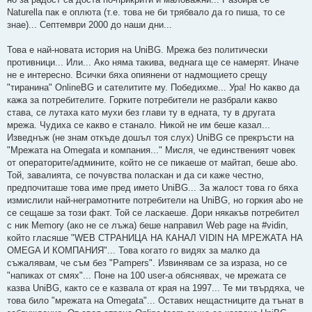
о
ч
Naturella пак е оплюта (т.е. това не би трябвало да го пиша, то се
е
знае)... Септември 2000 до наши дни...
т
е
н
Това е най-новата история на UniBG. Мрежа без политически
о
м
противници... Или... Ако няма такива, веднага ще се намерят. Иначе
н
не е интересно. Всички бяха опиянени от надмощието срещу
е
н
"тиранина" OnlineBG и сателитите му. Победихме... Ура! Но какво да
и
кажа за потребителите. Горките потребители не разбрали какво
е
става, се лутаха като мухи без глави ту в едната, ту в другата
мрежа. Чудиха се какво е станало. Никой не им беше казал...
Изведнъж (не знам откъде дошъл тоя слух) UniBG се прекръсти на
"Мрежата на Omegata и компания..." Мисля, че единственият човек
от операторите/админите, който не се пикаеше от майтап, беше abo.
Той, завалията, се почувства поласкан и да си каже честно,
предпочиташе това име пред името UniBG... За жалост това го бяха
измислили най-неграмотните потребители на UniBG, но горкия abo не
се сещаше за този факт. Той се ласкаеше. Дори някакъв потребител
с ник Memory (ако не се лъжа) беше направил Web page на #vidin,
който гласяше "WEB СТРАНИЦА НА КАНАЛ VIDIN НА МРЕЖАТА НА
OMEGA И КОМПАНИЯ"... Това когато го видях за малко да
съжалявам, че съм без "Pampers". Извинявам се за израза, но се
"напиках от смях"... Поне на 100 user-а обяснявах, че мрежата се
казва UniBG, както се е казвала от края на 1997... Те ми твърдяха, че
това било "мрежата на Omegata"... Оставих нещастниците да тънат в