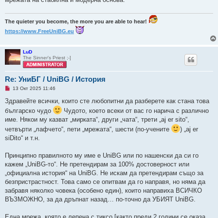
The quieter you become, the more you are able to hear!
https://www.FreeUniBG.eu
LuD
The Sinner's Priest ;-]
Re: УниБГ / UniBG / История
Н
13 Окт 2025 11:46
е
п
Здравейте всички, които сте любопитни да разберете как стана това
р
българско чудо
Чудото, което всеки от вас го нарича с различно
о
ч
име. Някои му казват „мирката“, други „чата“, трети „aj er sito“,
е
четвърти „лафчето“, пети „мрежата“, шести (по-учените
) „aj er
т
е
siDito“ и т.н.
н
о
м
Принципно правилното му име е UniBG или по нашенски да си го
н
кажем „UniBG-то“. Не претендирам за 100% достоверност или
е
н
„официална история“ на UniBG. Не искам да претендирам също за
и
безпристрастност. Това само се опитвам да го направя, но няма да
е
забравя няколко човека (особено един), които направиха ВСИЧКО
ВЪЗМОЖНО, за да дръпнат назад… по-точно да УБИЯТ UniBG.
Една мрежа, която е лепена с тиксо [както преди 2 години се оказа