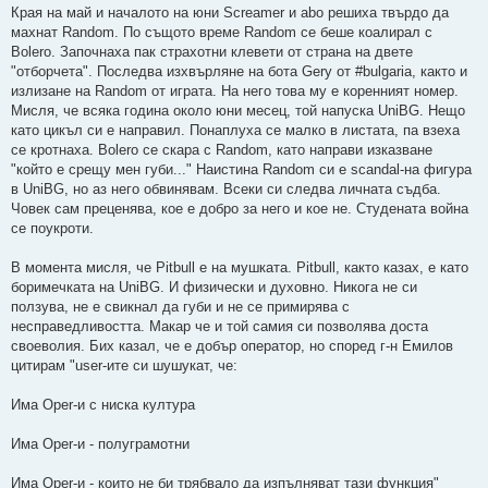
Края на май и началото на юни Screamer и abo решиха твърдо да
махнат Random. По същото време Random се беше коалирал с
Bolero. Започнаха пак страхотни клевети от страна на двете
"отборчета". Последва изхвърляне на бота Gery от #bulgaria, както и
излизане на Random от играта. На него това му е коренният номер.
Мисля, че всяка година около юни месец, той напуска UniBG. Нещо
като цикъл си е направил. Понаплуха се малко в листата, па взеха
се кротнаха. Bolero се скара с Random, като направи изказване
"който е срещу мен губи..." Наистина Random си е scandal-на фигура
в UniBG, но аз него обвинявам. Всеки си следва личната съдба.
Човек сам преценява, кое е добро за него и кое не. Студената война
се поукроти.
В момента мисля, че Pitbull е на мушката. Pitbull, както казах, е като
боримечката на UniBG. И физически и духовно. Никога не си
ползува, не е свикнал да губи и не се примирява с
несправедливостта. Макар че и той самия си позволява доста
своеволия. Бих казал, че е добър оператор, но според г-н Емилов
цитирам "user-ите си шушукат, че:
Има Oper-и с ниска култура
Има Oper-и - полуграмотни
Има Oper-и - които не би трябвало да изпълняват тази функция"