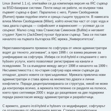
р
Linux (kernel 1.1.x), опитвайки се да компилира версия на IRC сървър
о
ч
за BSD-базирани системи. Почти нищо не работи, но въпреки това
е
първият сървър е факт. Паралелно с него, Румен Свободников
т
е
(Rumen) прави подобни опити и среща същите трудности. В намесата
н
влиза Милен Свободников (Milen), който изчиства част от сорс кода и
о
м
така двата сървъра — софийският и варненският — успяват да се
н
свържат. Малко след това Станислав Симеонов (Bullite) и неговият
е
н
студент Христо (JackDeen) пускат бургаски сървър. Така се поставя
и
началото на първата българска IRC мрежа „Университетска“.
е
Нерегламентираните промени по софтуера от някои администратори
водят до тяхното „изгонване“, а през 1998 г. се взема решение за
унифициране на софтуера. Избира се ircd-hybrid и свързаните с него
hybserv услуги, които позволяват регистриране на канали и
псевдоними. Те са въведени между август 1998 и началото на 1999 г.
Несъвместимостта с по-стария софтуер кара някои сървъри да
отпаднат, докато новите се присъединяват. Мрежата привлича нови
администратори и става арена на множество дразги и лични
конфликти. Поради децентрализираната си структура, никой не може
да контролира всичко, а мрежата постепенно се разделя на полюси,
което през септември 2000 г. води до разцепване на две подмрежи
поради разногласия между администратори и разработчици.
С времето, докато ircd-hybrid и hybserv се модифицират, софтуерът
се отдалечава от официалните версии. Старите разработчици