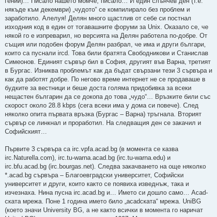
гений)… Писало нашето момче, писало… И един слънчев ден (т.е.
някъде към декември) „чудото“ се компилирало без проблем и
заработило. Алелуя! Делян много щастлив от себе си постнал
изходния код в един от тогавашните форуми за Unix. Оказало се, че
някой го е изпреварил, но версията на Делян работела по-добре. От
същия или подобен форум Делян разбрал, че има и други българи,
които са пуснали ircd. Това били братята Свободникови и Станислав
Симеонов. Единият сървър бил в София, другият във Варна, третият
в Бургас. Изниква проблемът как да бъдат свързани тези 3 сървъра и
как да работят добре. По негово време интернет не се продаваше в
будките за вестници и беше доста голяма придобивка за всеки
нещастен българин да се докопа до това „чудо“… Връзките били със
скорост около 28.8 kbps (сега всеки има у дома си повече). След
няколко опита първата връзка (Бургас – Варна) тръгнала. Вторият
сървър се линкнал и проработил. На следващия ден се закачил и
Софийският…
Първите 3 сървъра са irc.vpfa.acad.bg (в момента се казва
irc.Naturella.com), irc.tu-warna.acad.bg (irc.tu-warna.edu) и
irc.bfu.acad.bg (irc.bourgas.net). Следва закачването на още няколко
*.acad.bg сървъра – Благоевградски университет, Софийски
университет и други, които както се появиха изведнъж, така и
изчезнаха. Нина пусна irc.acad.bg и… Името си дошло само… Acad-
ската мрежа. Поне 1 година името било „acadската“ мрежа. UniBG
(което значи University BG, а не както всички в момента го наричат