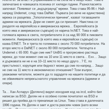
н
запечатано в човешката психика от хиляди години. Разногласията
о
м
започват. Появяват се „андърграунд“ мрежи. Това става 95-96 г. Най-
н
напред Undernet, след това DalNet. Първата (но вече не единствена)
е
н
мрежа се разцепва. „Топологически причини“, казват тогавашните
и
админи на мрежата. Дори не смеят да си признаят. Наистина се
е
разделя на европейска и американска мрежа… Европейската (в
която има и американски сървъри) се нарича IrcNET. Това е най-
голямата мрежа в света, потребителите ѝ са над 90 000 в пиковите
моменти. Американската (в която има и европейски сървъри) се
казва EfNET. Тя е трета по големина с около 70 000 потребители. На
второ място е DalNET с около 80 000 потребители. Четвърта е
Undernet с 65 000. Къде сме ние? UniBG е прогресивно растяща
мрежа; до този момент сме на 10 или 11 място в света… Ехх… Защо
и държавата ни не е на 10–11 място по нещо друго…? Е, по
престъпност, корупция или бедност може да сме по-напред… Защо
не сме на 11 място в икономическо отношение? Този въпрос,
уважаеми читатели, можете да го зададете на нашите политици и да
не обвинявате непрекъснатото управление на мрежата (админи и
опери).
Та… Хан Аспарух (Делянчо) видял изходния код на ircd, който бил
написан за BSD. Делян не е особено голям почитател на BSD и
решил да пробва да го пренапише за Linux. Това става в далечната
1996 година. Но Делян е зает и доста разсеян човек (като всеки