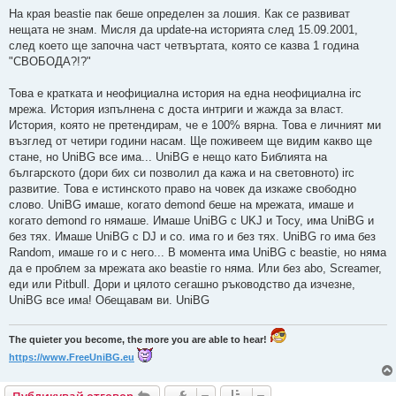
На края beastie пак беше определен за лошия. Как се развиват
нещата не знам. Мисля да update-на историята след 15.09.2001,
след което ще започна част четвъртата, която се казва 1 година
"СВОБОДА?!?"
Това е кратката и неофициална история на една неофициална irc
мрежа. История изпълнена с доста интриги и жажда за власт.
История, която не претендирам, че е 100% вярна. Това е личният ми
възглед от четири години насам. Ще поживеем ще видим какво ще
стане, но UniBG все има... UniBG е нещо като Библията на
българското (дори бих си позволил да кажа и на световното) irc
развитие. Това е истинското право на човек да изкаже свободно
слово. UniBG имаше, когато demond беше на мрежата, имаше и
когато demond го нямаше. Имаше UniBG с UKJ и Tocy, има UniBG и
без тях. Имаше UniBG с DJ и co. има го и без тях. UniBG го има без
Random, имаше го и с него... В момента има UniBG с beastie, но няма
да е проблем за мрежата ако beastie го няма. Или без abo, Screamer,
еди или Pitbull. Дори и цялото сегашно ръководство да изчезне,
UniBG все има! Обещавам ви. UniBG
The quieter you become, the more you are able to hear!
https://www.FreeUniBG.eu
Публикувай отговор