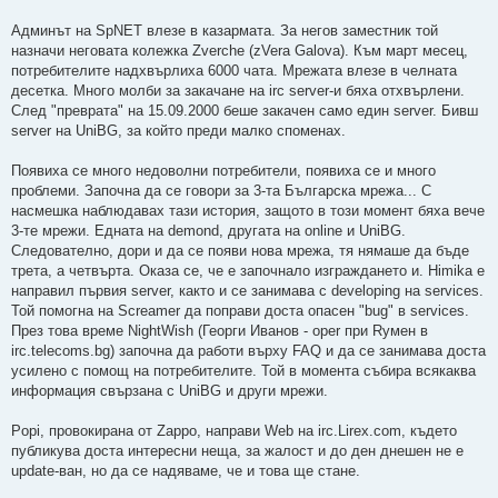
Админът на SpNET влезе в казармата. За негов заместник той
назначи неговата колежка Zverche (zVera Galova). Към март месец,
потребителите надхвърлиха 6000 чата. Мрежата влезе в челната
десетка. Много молби за закачане на irc server-и бяха отхвърлени.
След "преврата" на 15.09.2000 беше закачен само един server. Бивш
server на UniBG, за който преди малко споменах.
Появиха се много недоволни потребители, появиха се и много
проблеми. Започна да се говори за 3-та Българска мрежа... С
насмешка наблюдавах тази история, защото в този момент бяха вече
3-те мрежи. Едната на demond, другата на online и UniBG.
Следователно, дори и да се появи нова мрежа, тя нямаше да бъде
трета, а четвърта. Оказа се, че е започнало изграждането и. Himika е
направил първия server, както и се занимава с developing на services.
Той помогна на Screamer да поправи доста опасен "bug" в services.
През това време NightWish (Георги Иванов - oper при Rумен в
irc.telecoms.bg) започна да работи върху FAQ и да се занимава доста
усилено с помощ на потребителите. Той в момента събира всякаква
информация свързана с UniBG и други мрежи.
Popi, провокирана от Zappo, направи Web на irc.Lirex.com, където
публикува доста интересни неща, за жалост и до ден днешен не е
update-ван, но да се надяваме, че и това ще стане.