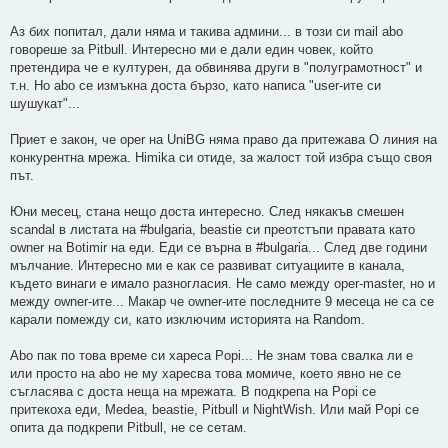
Аз бих попитал, дали няма и такива админи... в този си mail abo
говореше за Pitbull. Интересно ми е дали един човек, който
претендира че е културен, да обвинява други в "полуграмотност" и
т.н. Но abo се измъкна доста бързо, като написа "user-ите си
шушукат"...
Приет е закон, че oper на UniBG няма право да притежава O линия на
конкурентна мрежа. Himika си отиде, за жалост той избра също своя
път.
Юни месец, стана нещо доста интересно. След някакъв смешен
scandal в листата на #bulgaria, beastie си преотстъпи правата като
owner на Botimir на еди. Еди се върна в #bulgaria... След две години
мълчание. Интересно ми е как се развиват ситуациите в канала,
където винаги е имало разногласия. Не само между oper-master, но и
между owner-ите... Макар че owner-ите последните 9 месеца не са се
карали помежду си, като изключим историята на Random.
Abo пак по това време си хареса Popi... Не знам това свалка ли е
или просто на abo не му харесва това момиче, което явно не се
съгласява с доста неща на мрежата. В подкрепа на Popi се
притекоха еди, Medea, beastie, Pitbull и NightWish. Или май Popi се
опита да подкрепи Pitbull, не се сетам.