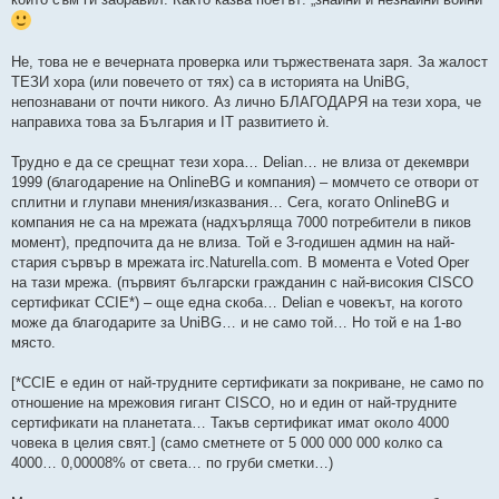
Не, това не е вечерната проверка или тържествената заря. За жалост
ТЕЗИ хора (или повечето от тях) са в историята на UniBG,
непознавани от почти никого. Аз лично БЛАГОДАРЯ на тези хора, че
направиха това за България и IT развитието ѝ.
Трудно е да се срещнат тези хора… Delian… не влиза от декември
1999 (благодарение на OnlineBG и компания) – момчето се отвори от
сплитни и глупави мнения/изказвания… Сега, когато OnlineBG и
компания не са на мрежата (надхърляща 7000 потребители в пиков
момент), предпочита да не влиза. Той е 3-годишен админ на най-
стария сървър в мрежата irc.Naturella.com. В момента е Voted Oper
на тази мрежа. (първият български гражданин с най-високия CISCO
сертификат CCIE*) – още една скоба… Delian е човекът, на когото
може да благодарите за UniBG… и не само той… Но той е на 1-во
място.
[*CCIE е един от най-трудните сертификати за покриване, не само по
отношение на мрежовия гигант CISCO, но и един от най-трудните
сертификати на планетата… Такъв сертификат имат около 4000
човека в целия свят.] (само сметнете от 5 000 000 000 колко са
4000… 0,00008% от света… по груби сметки…)