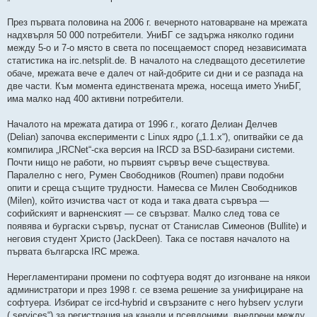
н
е
н
През първата половина на 2006 г. вечерното натоварване на мрежата
и
надхвърля 50 000 потребители. УниБГ се задържа няколко години
е
между 5-о и 7-о място в света по посещаемост според независимата
статистика на irc.netsplit.de. В началото на следващото десетилетие
обаче, мрежата вече е далеч от най-добрите си дни и се разпада на
две части. Към момента единствената мрежа, носеща името УниБГ,
има малко над 400 активни потребители.
Началото на мрежата датира от 1996 г., когато Делиан Делчев
(Delian) започва експерименти с Linux ядро („1.1.x“), опитвайки се да
компилира „IRCNet“-ска версия на IRCD за BSD-базирани системи.
Почти нищо не работи, но първият сървър вече съществува.
Паралелно с него, Румен Свободников (Roumen) прави подобни
опити и среща същите трудности. Намесва се Милен Свободников
(Milen), който изчиства част от кода и така двата сървъра —
софийският и варненският — се свързват. Малко след това се
появява и бургаски сървър, пуснат от Станислав Симеонов (Bullite) и
неговия студент Христо (JackDeen). Така се поставя началото на
първата българска IRC мрежа.
Нерегламентирани промени по софтуера водят до изгонване на някои
администратори и през 1998 г. се взема решение за унифициране на
софтуера. Избират се ircd-hybrid и свързаните с него hybserv услуги
(„services“) за регистрация на канали и псевдоними, внедрени между