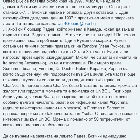
United BG) се появява около края на 1997. Мисля, че един от
двамата братя му измислил името, но не съм сигурен. Сървърите
станаха 6-7… Някои си идваха и отиваха, други оставаха… Един
октомврийски дъждовен ден на 1997 г. пристигнал мейл в оперската
листа. Тя тогава се казвала
UniBGopers@bse.bg
. Някой си Любомир Радев, който живеел в Канада, искал да закачи
сървър оттам. Радост голяма… Ето че и светът ни видя!!! По негово
време започнаха и проблемите. Еди и Румен се скараха. Румен
остана без линия и остави правата си на Random (Иван Русков, за
когото сте научили подробности във 2-та и 3-та част). Еди пък си
изпросил прозвището „скандалджия“. Мисля, че си запази линията на
irc.acad.bg (незаконно), но не я използваше. По същото време
Screamer, beastie, Fireman, DJ-Dexter, Bolero, Kopabko, Zaprian (за
които също сте научили подробности във 2-та и/или 3-та част) и още
няколко ентусиасти се опитвали да градят канал #bulgaria на
ChatNet. По негово време ChatNet беше 5-тата по големина мрежа. За
жалост или гордост в момента тя е по-малка от UniBG… Тези хора
били чували, че има българска мрежа, но никой от тях не стоеше
особено дълго в началото. beastie се кефеше на канал #krychma
(един от най-старите канали на мрежата), а Fireman и Screamer
правеха непрекъснато takeover на канал #sofia. С това се изразяваше
интересът им към UniBG. Мрежа с по-малко от 50 потребители, от
които поне половината бяха опери.
Да се върнем на заявката на лицето Радев. Всички единодушно