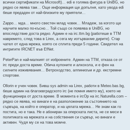
всички сертификати на Microsoft)… edi е голяма фигура в UniBG, но
рядко се явява там… Още информация ще допълня, като увода edi
беше предаден от най-близките му приятели…
Zappo… мда… много свестен млад човек… Младеж, за когото ще
научите малко по-късно… Той също се появява в UniBG, но
впоследствие доста рядко. Админ е на irc.ttm.bg (работеше в TTM
навремето, след това в Lirex, а сега му изтървахме дирите). Стар
чател от една мрежа, която се сплита преди 5 години. Свидетел на
интригите IRCNET във EfNet.
PeterPan е най-малкият от изброените. Админ на TTM, отказа се от
irc преди доста време. Обича купоните и алкохола, и е фен на
силните изживявания… Ветроходство, алпинизъм и др. екстремни
спортове.
Ollorin е учен човек. Бивш sys admin на Lirex, работи в Meteo.bas.bg,
беше админ на благоевградското irc (не помня името му), което не
функционира от доста време. В момента е ircOp на irc.Naturella.com –
рядко се явява, но винаги е на разположение за състоянието на
сървъра, на който е оператор, и на цялата мрежа… Не знам как го
постига, но е така. Не е абониран за оперската листа, не се меси в
политиката на мрежата и на собствения си сървър, но винаги е
активен. Чудя му се на това момче.