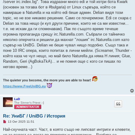
/server irc.index.bg". Това издразни много edi и той изтри бота Kwark
(основен за тогава бот в #bulgaria) от Linux сървъра, който се
намираше в Naturella и на който edi беше админ. Delian видя този
topic, но не взе никакво решение. Само се почеремони. Edi се скара с
Delian за това нещо (и куп други причини, които не са ми известни...
т.е. не искам да ги споменавам). Пак по същото време течеше
огромна пропаганда срещу irc.Naturella.com. Събрали се тайничко
няколко оперчета и решили да махнат "лошия" irc.Naturella.com като
сървър на UniBG. Delian не беше чувал нищо подобно. Също така и
поне 10 IRC опера, които попитах в лични мейли. (Screamer, Thunder -
който каза че чул нещо, но май било Naturella да няма H линия; Glue,
Random, Geri (AgBokaTkA)... и не помня още с кого си пишах по
негово време...)
The quieter you become, the more you are able to hear!
https://www.FreeUniBG.eu
LuD
The Sinner's Priest ;-]
Re: УниБГ / UniBG / История
Н
13 Окт 2025 11:51
е
п
Най-скучната част. Част, в която също не липсват интриги и клевети,
р
но за радост са доста по-прикрити и маловажни... Разбира се