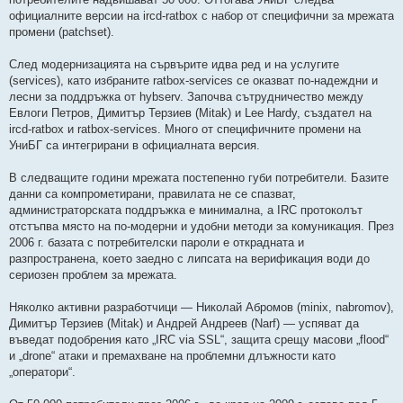
официалните версии на ircd-ratbox с набор от специфични за мрежата
промени (patchset).
След модернизацията на сървърите идва ред и на услугите
(services), като избраните ratbox-services се оказват по-надеждни и
лесни за поддръжка от hybserv. Започва сътрудничество между
Евлоги Петров, Димитър Терзиев (Mitak) и Lee Hardy, създател на
ircd-ratbox и ratbox-services. Много от специфичните промени на
УниБГ са интегрирани в официалната версия.
В следващите години мрежата постепенно губи потребители. Базите
данни са компрометирани, правилата не се спазват,
администраторската поддръжка е минимална, а IRC протоколът
отстъпва място на по-модерни и удобни методи за комуникация. През
2006 г. базата с потребителски пароли е открадната и
разпространена, което заедно с липсата на верификация води до
сериозен проблем за мрежата.
Няколко активни разработчици — Николай Абромов (minix, nabromov),
Димитър Терзиев (Mitak) и Андрей Андреев (Narf) — успяват да
въведат подобрения като „IRC via SSL“, защита срещу масови „flood“
и „drone“ атаки и премахване на проблемни длъжности като
„оператори“.