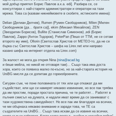
мой добър приятел Борис Павлов а.к.а. edi]. Разбира се, се
консултирах с най-старите администратори и оператори на тази
мрежа. Това са (казвам никнеймовете в скобите, истинските имена):
Delian (Делиан Делчев), Rumen (Румен Свободников), Milen [Милен
Свободников (да… братя са)], ekim (Михаил Михайлов), ZEN
(Звездилин Борисов), Bullite (Станислав Симеонов) ,edi (Борис
Павлов), Zappo (Антон Тодоров), PeterPan (Пешо от TTM, не се сетам
второто му име), Ollorin (Светослав Христов от METEO-то, да не се
бърка със Светослав Христов – шефа на Lirex.net или направо
казано шефа на интернет отдела на Lirex.com)
За жалост не мога да открия Nina (
nina@acad.bg
и беше мейла, но никой не отговаря там)… Също така има доста
хора, които се появиха малко по-късно, но за най-старата история на
UniBG мисля да се допитам до гореизброените.
Сигурен съм, че поне половината от тях или ще откажат да ми
съдействат, или ще си намерят някакво извинение, но все пак трябва
да им простим, поради простата причина, че те работят… Работят в
пълния смисъл на думата, и надали имат време да се занимават с
тази художествена самодейност. Но все пак им благодаря на всички,
че ми обърнаха някакво внимание и заради това, че ТЕ са
създателите на UniBG… Също така искам да се извиня на всички,
които съм ги забравил. Както казва поетът: „знайни и незнайни войни“