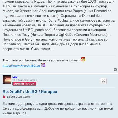
приели сървъра на Радев. Пък и тогава законът бил 100% гласували
100% за. Както е в момента изискването за пълноправен сървър.
Мисля, че Христо или Асен намерили този Радев (с ник Demond се
подвизавал в почти всички мрежи). Сървърът на Demond бил
закачен. Той самият пуснал бот в #bulgaria и се самопровъзгласил за
най-важния човек на UniBG. Започнал да преработва сървъра си с
неудобни от UniBG „patch-ове“. Започнали проблеми и скандали.
Появили се Tocy (Никола Тодев) и UgliKidJo (Стилиян Момчилов)…
Появила се и Gery (Гергана, който не знае Гергана…) със сървър
irc.triada.bg. Шефът на Triada Иван Дочев дори писал мейл в
оперската листа. Смях голям…
The quieter you become, the more you are able to hear!
https://www.FreeUniBG.eu
LuD
The Sinner's Priest ;-]
Re: УниБГ / UniBG / История
Н
13 Окт 2025 11:49
е
п
За малко да пропусна една доста интересна страница от историята.
р
Смъртта.дойде.при.вас... Добре че не дойде при нас, но и при някой
о
ч
иначе е дошла...
е