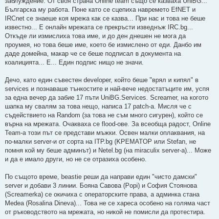
заблуждение. От своя страна Online team също се казваха UniBG...
Българска му работа. Поне като се сцепиха навремето EfNET и
IRCnet се знаеше коя мрежа как се казва... При нас и това не беше
известно... Е онлайн мрежата се прекръсти изведнъж IRC.bg...
Откъде ли измислиха това име, и до ден днешен не мога да
проумея, но това беше име, което бе измислено от еди. Данбо им
даде домейна, макар че се беше подписал в документа на
коалицията... Е... Един подпис нищо не значи.
Дечо, като един съвестен developer, който беше "врял и кипял" в
services и познаваше тънкостите и най-вече недостатъците им, успя
за една вечер да забие 17 пъти UniBG.Services. Screamer, на когото
шапка му свалям за това нещо, написа 17 patch-а. Мисля че с
съдействието на Random (за това не съм много сигурен), който се
върна на мрежата. Очакваха се flood-ове. За всеобща радост, Online
Team-а този път се представи мъжки. Освен малки оплаквания, на
по-малки server-и от сорта на ITP.bg (KPEMATOP или Stefan, не
помня кой му беше админът) и Netel.bg (на miraculix server-а)... Може
и да е имало други, но не се отразиха особено.
По същото време, beastie реши да направи един "чисто дамски"
server и добави 3 линии. Бояна Савова (Popi) и София Стоянова
(Screamerka) се окичиха с операторските права, а админка стана
Medea (Rosalina Dineva)... Това не се хареса особено на голяма част
от ръководството на мрежата, но никой не помисли да протестира.