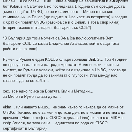
Милен… я се появи… я не… още е овнер на варненския и амберския
бот (Glarus и Cartwheel), но последната 1 година съм срещал доста
„миленовци“ от UniBG, но не и самия него… Милен е първият
съмишленик на Delian (ще видите в 1-ва част на историята) и заедно
с брат си правят UniBG (разбира се и с Delian, в това спор няма)
(вторият живее в България, българин със CCIE*)
*В България до този момент са 3-ма [за по-любопитните 3-ят
български CCIE се казва Владислав Атанасов, който също така
работи в Lirex.com]
Румен… Румен е един KOLUS олицетворяващ UniBG… Той 4 години
не пропусна да стои и да гради мрежата. Моля всички, които си
мислят, че Румен е човекът, който ги е издигнал в UniBG, просто да
не си правят труда да го занимават с глупости. Или между нас
казано – да не се хабят…
хех, все едно психа за Братята Кили и Методий…
за Милен и Румен става дума…
ekim… или нашето мишо… не знам какво го накара да се махне от
UniBG. Неизвестно е за мен и до този ден, но в момента не мога да
проумея. (Ekim е шеф на CISCO отдела в Lirex) ekim а.к.а. MIKE е
ccdp (мисля, че така беше… единствен по рода си CISCO
сертификат в България)