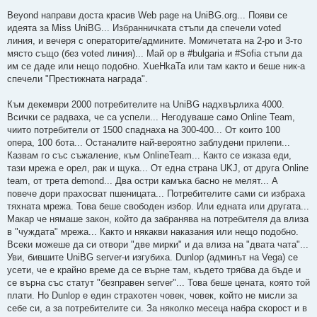
Beyond направи доста красив Web page на UniBG.org... Появи се
идеята за Miss UniBG... Избранничката стъпи да спечели voted
линия, и вечеря с операторите/админите. Момичетата на 2-ро и 3-то
място също (без voted линия)... Май op в #bulgaria и #Sofia стъпи да
им се даде или нещо подобно. XueHkaTa или там както и беше ник-а
спечели "Престижната награда".
Към декември 2000 потребителите на UniBG надхвърлиха 4000.
Всички се радваха, че са успели... Негодуваше само Online Team,
чиито потребители от 1500 спаднаха на 300-400... От които 100
опера, 100 бота... Останалите най-вероятно заблудени прилепи...
Казвам го със съжаление, към OnlineTeam... Както се изказа еди,
тази мрежа е орел, рак и щука... От една страна UKJ, от друга Online
team, от трета demond... Два остри камъка басно не мелят... А
повече дори прахосват пшеницата... Потребителите сами си избраха
тяхната мрежа. Това беше свободен избор. Или едната или другата...
Макар че нямаше закон, който да забранява на потребителя да влиза
в "чуждата" мрежа... Както и някакви наказания или нещо подобно.
Всеки можеше да си отвори "две мирки" и да влиза на "двата чата"...
Уви, бившите UniBG server-и изгубиха. Dunlop (админът на Vega) се
усети, че е крайно време да се върне там, където трябва да бъде и
се върна със статут "безправен server"... Това беше цената, която той
плати. Но Dunlop е един страхотен човек, човек, който не мисли за
себе си, а за потребителите си. За няколко месеца набра скорост и в