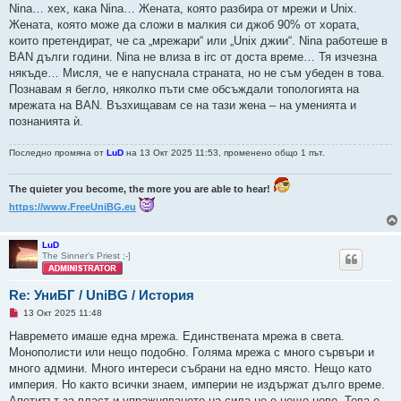
Nina… хех, кака Nina… Жената, която разбира от мрежи и Unix.
Жената, която може да сложи в малкия си джоб 90% от хората,
които претендират, че са „мрежари“ или „Unix джии“. Nina работеше в
BAN дълги години. Nina не влиза в irc от доста време… Тя изчезна
някъде… Мисля, че е напуснала страната, но не съм убеден в това.
Познавам я бегло, няколко пъти сме обсъждали топологията на
мрежата на BAN. Възхищавам се на тази жена – на уменията и
познанията ѝ.
Последно промяна от
LuD
на 13 Окт 2025 11:53, променено общо 1 път.
The quieter you become, the more you are able to hear!
https://www.FreeUniBG.eu
LuD
The Sinner's Priest ;-]
Re: УниБГ / UniBG / История
Н
13 Окт 2025 11:48
е
п
Навремето имаше една мрежа. Единствената мрежа в света.
р
Монополисти или нещо подобно. Голяма мрежа с много сървъри и
о
ч
много админи. Много интереси събрани на едно място. Нещо като
е
империя. Но както всички знаем, империи не издържат дълго време.
т
е
Апетитът за власт и упражняването на сила не е нещо ново. Това е