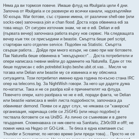
т
е
Няма да ви тормозя повече. Имаше флуд на #bulgaria цели 4 дни.
н
Започна от #bulgaria и се развихри из всички канали, надхвърляйки
о
м
50 юзъра. War ботове, със странни имена, от различни shell-ове (или
н
socks-ове) започнаха join и chan flood. Доста хора обвиниха edi за
е
н
това нещо. От сигурен източник знам, че не е edi. Delian и edi
и
(първата вечер) започнаха работа върху нов сервис. На следващата
е
вечер към тях се присъедини и beastie. Смъртта беше perl script,
стартиран като отделен service. Подобен на Statistic. Смъртта
свърши работа... Дойде при много юзъри, не само при war ботовете.
Пак Naturella беше обвинена в "некъдърност"... Доста потребители и
опери написаха гневни мейли до админите на Naturella. Един от тях
беше подписан с edin.potrebitel.kojto.beshe.ubit.ot.vas... Мисля че
тогава или Delian или beastie му се извиниха и му обясниха
ситуацията. Този потребител именно една година по-късно стана IRC
опер на telecoms.bg. За NightWish говори. За него ще дадете дума
по-нататък. Така и не се разбра кой е причинителят на флуда.
Повечето опери, като разбраха че не е edi, поради факта, че Delian
или beastie написаха в мейл листа подробности, започнаха да
обвиняват demond. Появи се и друг слух, че някаква си "хакерска"
организация, наричаща себе си JSGHG (или нещо подобно) е
тествала ботовете си на UniBG. Аз лично се съмнявам и в двете
твърдения. Споменаваха се ник-овете на Sanitariu, Z3r0c00l и offf; не
помня ника на Недко от GO-Link... Те бяха в една компания със
Thunder и Screamer, по негово време (или преди това)... Просто не се