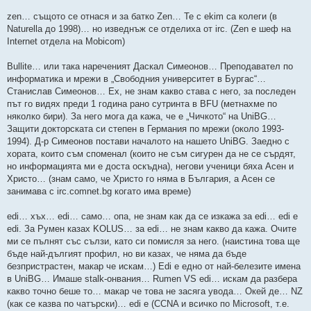
zen… същото се отнася и за батко Zen… Те с ekim са колеги (в
Naturella до 1998)… но изведнъж се отделиха от irc. (Zen е шеф на
Internet отдела на Mobicom)
Bullite… или така нареченият Даскал Симеонов… Преподавател по
информатика и мрежи в „Свободния университет в Бургас“…
Станислав Симеонов… Ех, не знам какво става с него, за последен
път го видях преди 1 година рано сутринта в BFU (метнахме по
няколко бири). За него мога да кажа, че е „Чичкото“ на UniBG…
Защити докторската си степен в Германия по мрежи (около 1993-
1994). Д-р Симеонов постави началото на нашето UniBG. Заедно с
хората, които съм споменал (които не съм сигурен да не се сърдят,
но информацията ми е доста оскъдна), негови ученици бяха Асен и
Христо… (знам само, че Христо го няма в България, а Асен се
занимава с irc.comnet.bg когато има време)
edi… хъх… edi… само… опа, не знам как да се изкажа за edi… edi е
edi. За Румен казах KOLUS… за edi… не знам какво да кажа. Очите
ми се пълнят със сълзи, като си помисля за него. (наистина това ще
бъде най-дългият профил, но ви казах, че няма да бъде
безпристрастен, макар че искам…) Edi е едно от най-белезите имена
в UniBG… Имаше stalk-онвания… Rumen VS edi… искам да разбера
какво точно беше то… макар че това не засяга увода… Окей де… NZ
(как се казва по чатърски)… edi е (CCNA и всичко по Microsoft, т.е.