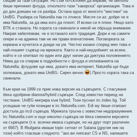
сещам за тази ситуация. Но съм по-склонен да вярвам, че demond
беше причинил флуда, отколкото тази "хакерска" организация. Това и
до ден днешен не се разбра. Остана една от многото "мистики" на
UniBG. Разбира се Naturella пак го отнесе. Мисля си аз: добре че я
има Naturella, за да има кого да плюят. И всеки си я плюе. Нещо като
BTK е станала. Но хората са свикнали и никой не обръща внимание.
Накрая забелязвам, че е останало като традиция. Дори и на самите
опери и на админа там не им прави впечатление. Поговорката за
кервана и кучетата и доиде на ум. Честно казано според мен това е
най-лошият сървър на мрежата. Както и най-неудобният за всеки,
който е се опитвал по един или друг начин да диктува положението.
Няма да се спирам в подробности с флуда и оплюванията на
Naturella; флудове ще има, докато има интернет, Naturella ще бъде
оплювана, докато има UniBG. Сиреч вечно
) Просто хората така са
свикнали.
Към края на 1999 се прие нова версия на сървърите. С гласуване
бяха одобрени dianora/hybrid сървъри. След известен период на
тестване, UniBG мигрира към hybrid. Този пуснал irc.index.bg. Той
усещаше че губи позиции в irc.Naturella.com. Edi му беше отаязал
достъпа до ircd сървъра. Мрежата тръгна с известни недоразумения.
Irc.Naturella.com и още няколко сървъра не бяха сменили версиите
на сървърите (т.е. всички имаха сървъри, но на друг порт различен
от 6667). В #bulgaria имаше topic сетнат от Satana (другия ник на
този) който гласеше следното: "ако ви липсват CS и NS, напишете