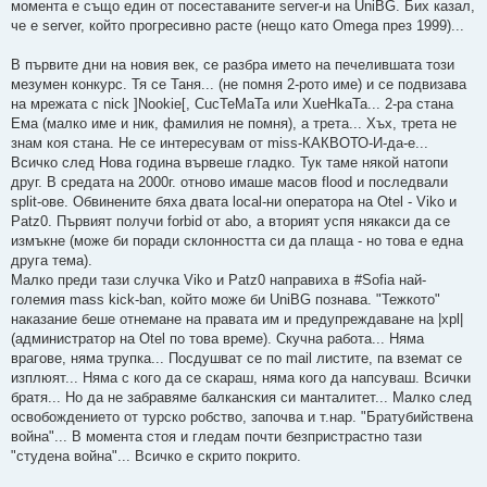
момента е също един от посеставаните server-и на UniBG. Бих казал,
че е server, който прогресивно расте (нещо като Omega през 1999)...
В първите дни на новия век, се разбра името на печелившата този
мезумен конкурс. Тя се Таня... (не помня 2-рото име) и се подвизавa
на мрежата с nick ]Nookie[, CucTeMaTa или XueHkaTa... 2-ра стана
Ема (малко име и ник, фамилия не помня), а трета... Хъх, трета не
знам коя стана. Не се интересувам от miss-КАКВОТО-И-да-е...
Всичко след Нова година вървеше гладко. Тук таме някой натопи
друг. В средата на 2000г. отново имаше масов flood и последвали
split-ове. Обвинените бяха двата local-ни оператора на Otel - Viko и
Patz0. Първият получи forbid от abo, а вторият успя някакси да се
измъкне (може би поради склонността си да плаща - но това е една
друга тема).
Малко преди тази случка Viko и Patz0 направиха в #Sofia най-
големия mass kick-ban, който може би UniBG познава. "Тежкото"
наказание беше отнемане на правата им и предупреждаване на |xpl|
(администратор на Otel по това време). Скучна работа... Няма
врагове, няма трупка... Посдушват се по mail листите, па вземат се
изплюят... Няма с кого да се скараш, няма кого да напсуваш. Всички
братя... Но да не забравяме балканския си манталитет... Малко след
освобождението от турско робство, започва и т.нар. "Братубийствена
война"... В момента стоя и гледам почти безпристрастно тази
"студена война"... Всичко е скрито покрито.