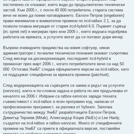
постепенно се отказват, което води до продължителен технически
застой. Към 2005 г., с почти 40 000 потребители, старата система
вече не може да поеме натоварването. Евлоги Петров (ongeboren)
прави минимални и внимателни промени по ircd-ratbox 2.1, за да
позволи плавна миграция от стария ircd-hybrid 6.0. Първият сървър
(irc.spnet.net) е мигриран през юни 2005 г., което веднага подобрява
работата на мрежата, а услугите могат да се ползват дори вечер.
Въпреки очевидните предимства на новия софтуер, някои
администратори с по-малки технически познания оказват съпротива.
След месеци на десинхронизация, последният ircd-hybrid е
премахнат през март 2006 г., когато потребителите вече са над 50
000. Оттогава УниБГ следва официалните версии на ircd-ratbox, като
се поддържат специфични за мрежата промени (patchset).
След модернизацията на сървърите се заема и редът на услугите
(services), което е по-сложна задача и работа по нея продължава от
началото на 2006 г. Избрани са ratbox-services заради тяхната
съвместимост с ircd-ratbox и ясен програмен код, написан от
професионален програмист, за разлика от hybserv. Започва
сътрудничество между УниБГ разработчиците Евлоги Петров,
Димитър Терзиев (Mitak), Александър Коцев (NoEx) и Lee Hardy,
създател на ircd-ratbox и ratbox-services. Много от специфичните
промени на УниБГ са приети в официалната версия, поставяйки
мрежата на стабилна и модерна основа.