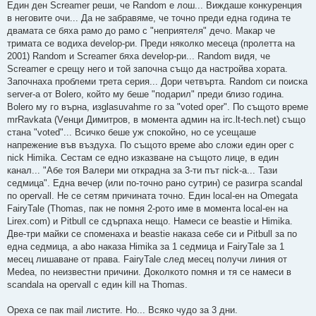
Един ден Screamer реши, че Random е лош... Виждаше конкуренция
в неговите очи... Да не забравяме, че точно преди една година те
двамата се бяха рамо до рамо с "неприятеля" дечо. Макар че
тримата се водиха develop-ри. Преди няколко месеца (пролетта на
2001) Random и Screamer бяха develop-ри... Random видя, че
Screamer е срещу него и той започна също да настройва хората.
Започнаха проблеми трета серия... Дори четвърта. Random си поиска
server-а от Bolero, който му беше "подарил" преди близо година.
Bolero му го върна, изglasuvahme го за "voted oper". По същото време
mrRavkata (Vенци Димитров, в момента админ на irc.lt-tech.net) също
стана "voted"... Всичко беше уж спокойно, но се усещаше
напрежение във въздуха. По същото време abo сложи един oper с
nick Himika. Сестам се едно изказване на същото лице, в един
канал... "Абе тоя Валери ми открадна за 3-ти път nick-а... Тази
седмица". Една вечер (или по-точно рано сутрин) се разигра scandal
по opervall. Не се сетям причината точно. Един local-ен на Omegata
FairyTale (Thomas, пак не помня 2-рото име в момента local-ен на
Lirex.com) и Pitbull се сдърпаха нещо. Намеси се beastie и Himika.
Две-три майки се споменаха и beastie наказа себе си и Pitbull за по
една седмица, а abo наказа Himika за 1 седмица и FairyTale за 1
месец лишаване от права. FairyTale след месец получи линия от
Medea, по неизвестни причини. Доколкото помня и тя се намеси в
scandala на opervall с един kill на Thomas.
Ореха се пак mail листите. Но... Всяко чудо за 3 дни.