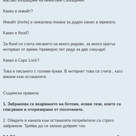
масово изпращане на нежелани съобщения.
о
м
н
Какво е инвайт?
е
н
и
Инвайт (invite) е нежалана покана за даден канал в мрежата.
е
Какво е flood?
За flood се счита писането на много редове, за много кратък
интервал от време /примерно пет реда за две секунди/.
Какво е Caps Lock?
Това е писането с големи букви. В интернет това се счита , като
викане към останалите.
Същински правила:
1. Забранява се вкарването на ботове, освен тези, които са
гласувани и оторизирани от посочените.
2. Обидите в канала към останалите потребители са строго
забранени. Трябва да се запази добрият тон.