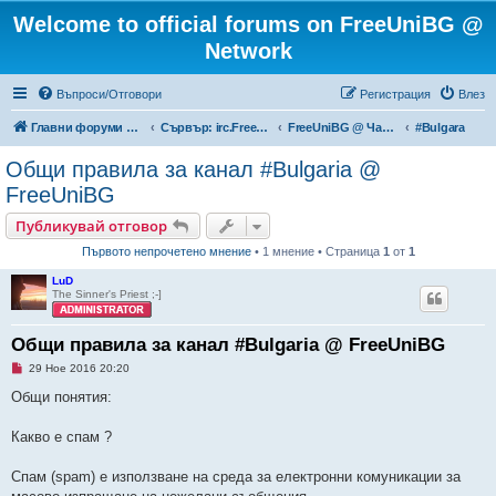
Welcome to official forums on FreeUniBG @
Network
Въпроси/Отговори
Регистрация
Влез
Главни форуми на FreeUniBG.eu
Сървър: irc.FreeUniBG.eu
FreeUniBG @ Чат канали
#Bulgara
Общи правила за канал #Bulgaria @
FreeUniBG
Публикувай отговор
Първото непрочетено мнение
• 1 мнение • Страница
1
от
1
LuD
The Sinner's Priest ;-]
Общи правила за канал #Bulgaria @ FreeUniBG
Н
29 Ное 2016 20:20
е
п
Общи понятия:
р
о
ч
Какво е спам ?
е
т
е
Спам (spam) е използване на среда за електронни комуникации за
н