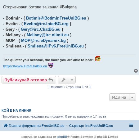
Оторизирани ботове за канал #Bulgaria
- Botimir - (
Botimir@Botimir.FreeUniBG.eu
)
- Evelin - (
Evelin@irc.InterBG.org
)
- Gery - (
Gery@irc.ChatBG.eu
)
- Mellany - (
Mellany@irc.nlimit.eu
)
- MOP - (
MOP@irc.eDynamix.bg
)
- Smilena - (
Smilena@IPv6.FreeUniBG.eu
)
The quieter you become, the more you are able to hear!
https://www.FreeUniBG.eu
Публикувай отговор
1 мнение • Страница
1
от
1
Иди на
КОЙ Е НА ЛИНИЯ
Потребители разглеждащи този форум: 0 регистрирани и 17 госта
Главни форуми на FreeUniBG.eu
Сървър: irc.FreeUniBG.eu
Форума се задвижва от
phpBB
® Forum Software © phpBB Limited