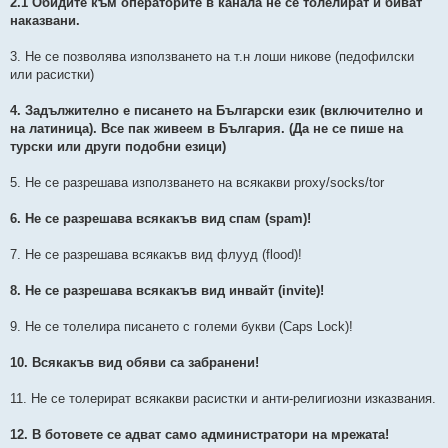
2.1 Обидите към операторите в канала не се толелират и биват
наказвани.
3. Не се позволява използването на т.н лоши никове (педофилски
или расистки)
4. Задължително е писането на Български език (включително и
на латиница). Все пак живеем в България. (Да не се пише на
турски или други подобни езици)
5. Не се разрешава използването на всякакви proxy/socks/tor
6. Не се разрешава всякакъв вид спам (spam)!
7. Не се разрешава всякакъв вид флууд (flood)!
8. Не се разрешава всякакъв вид инвайт (invite)!
9. Не се толелира писането с големи букви (Caps Lock)!
10. Всякакъв вид обяви са забранени!
11. Не се толерират всякакви расистки и анти-религиозни изказвания.
12. В ботовете се адват само администратори на мрежата!