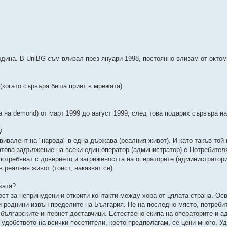
дина. В UniBG съм влизал през януари 1998, постоянно влизам от октом
 (когато сървъра беша приет в мрежата)
а на demond) от март 1999 до август 1999, след това подарих сървъра на
?
вивалент на "народа" в една държава (реалния живот). И като такъв той
Затова задължение на всеки един оператор (администратор) е Потребител
потребяват с доверието и загрижеността на операторите (администраторит
 реалния живот (тоест, наказват се).
жата?
т за непринудени и открити контакти между хора от цялата страна. Ос
и роднини извън пределите на България. Не на последно място, потреби
 българските интернет доставчици. Естествено екипа на операторите и а
 удобството на всички посетители, което предполагам, се цени много. Уд