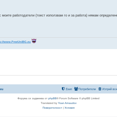
с моите работодатели (тоест използвам го и за работа) нямам определен
s://www.FreeUniBG.eu
.eu
Екип
Потребители
Изтрий вси
Форума се задвижва от
phpBB
® Forum Software © phpBB Limited
Translated by
Yoan Arnaudov
Поверителност
|
Условия