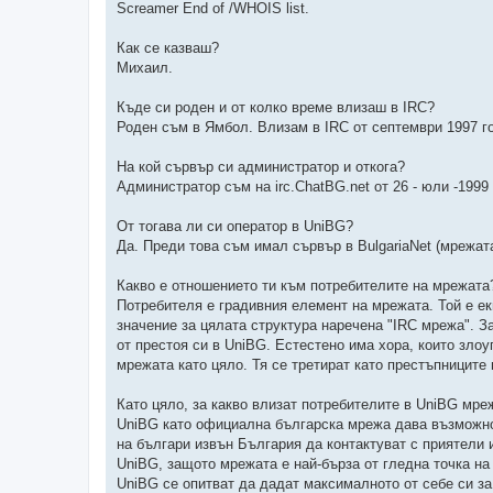
н
Screamer End of /WHOIS list.
и
е
Как се казваш?
Михаил.
Къде си роден и от колко време влизаш в IRC?
Роден съм в Ямбол. Влизам в IRC от септември 1997 го
На кой сървър си администратор и откога?
Администратор съм на irc.ChatBG.net от 26 - юли -1999
От тогава ли си оператор в UniBG?
Да. Преди това съм имал сървър в BulgariaNet (мрежат
Какво е отношението ти към потребителите на мрежата
Потребителя е градивния елемент на мрежата. Той е ек
значение за цялата структура наречена "IRC мрежа". 
от престоя си в UniBG. Естестено има хора, които злоу
мрежата като цяло. Тя се третират като престъпниците в
Като цяло, за какво влизат потребителите в UniBG мре
UniBG като официална българска мрежа дава възможнос
на българи извън България да контактуват с приятели 
UniBG, защото мрежата е най-бърза от гледна точка на
UniBG се опитват да дадат максималното от себе си за