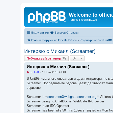
Welcome to offic
Forums.FreeUniBG.eu
Бързи връзки
Въпроси/Отговори
Главни форуми на FreeUniBG.eu
Сървър: irc.FreeUniBG
Интервю с Михаил (Screamer)
Публикувай отговор
Интервю с Михаил (Screamer)
Н
от
LuD
»
10 Юни 2015 20:40
е
п
В UniBG има много оператори и администратори, но малк
р
Screamer. Последвалите редове целят да хвърлят малко
о
ч
сериозно.
е
т
е
Screamer is ~
screamer@webgate.screamer.org
* Vision's
н
Screamer using irc.ChatBG.net WebGate IRC Server
о
м
Screamer is an IRC Operator
н
Screamer has been idle 50mins 10secs, signed on Mon No
е