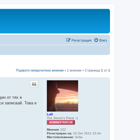
Регистрация
Влез
Първото непрочетено мнение
• 1 мнение • Страница
1
от
1
ин от тях е
и записвай. Това е
LuD
The Sinner's Priest ;-]
Мнения:
222
Регистриран на:
10 Окт 2012 15:44
Местоположение:
Sofia