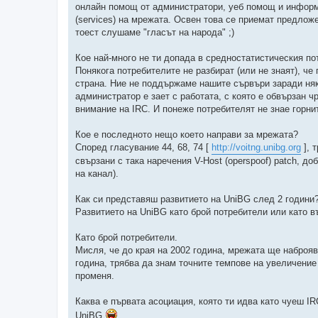
онлайн помощ от администратори, уеб помощ и информа
(services) на мрежата. Освен това се приемат предлож
тоест слушаме "гласът на народа" ;)
Кое най-много не ти допада в средностатистическия по
Понякога потребитeлите не разбират (или не знаят), ч
страна. Ние не поддържаме нашите сървъри заради няк
администратор е зает с работата, с която е обвързан ч
внимание на IRC. И понеже потребителят не знае горнит
Кое е последното нещо което направи за мрежата?
Според гласувание 44, 68, 74 [
http://voitng.unibg.org
], 
свързани с така наречения V-Host (operspoof) patch, д
на канал).
Как си представяш развитието на UniBG след 2 години
Развитието на UniBG като брой потребители или като 
Като брой потребители.
Мисля, че до края на 2002 година, мрежата ще наброяв
година, трябва да знам точните темпове на увеличение
променя.
Каква е първата асоциация, която ти идва като чуеш I
UniBG