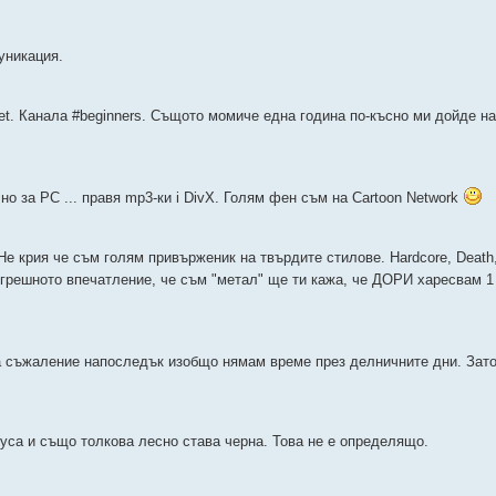
уникация.
et. Канала #beginners. Същото момиче една година по-късно ми дойде на
 за PC ... правя mp3-ки i DivX. Голям фен съм на Cartoon Network
Не крия че съм голям привърженик на твърдите стилове. Hardcore, Death,
 грешното впечатление, че съм "метал" ще ти кажа, че ДОРИ харесвам 1
За съжаление напоследък изобщо нямам време през делничните дни. Зат
уса и също толкова лесно става черна. Това не е определящо.