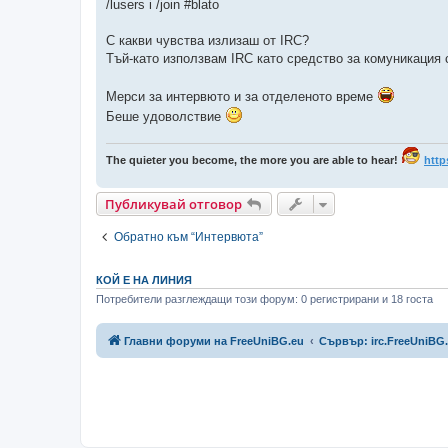
/lusers i /join #blato
С какви чувства излизаш от IRC?
Тъй-като използвам IRC като средство за комуникация 
Мерси за интервюто и за отделеното време
Беше удоволствие
The quieter you become, the more you are able to hear!
http
Публикувай отговор
Обратно към “Интервюта”
КОЙ Е НА ЛИНИЯ
Потребители разглеждащи този форум: 0 регистрирани и 18 госта
Главни форуми на FreeUniBG.eu
Сървър: irc.FreeUniBG