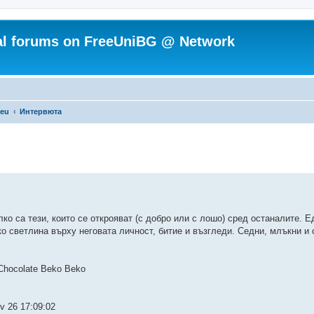
ial forums on FreeUniBG @ Network
.eu
Интервюта
о са тези, които се открояват (с добро или с лошо) сред останалите. Ед
 светлина върху неговата личност, битие и възгледи. Седни, млъкни и с
 Chocolate Beko Beko
v 26 17:09:02