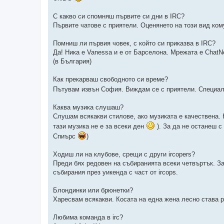
С какво си спомняш първите си дни в IRC?
Първите чатове с приятели. Оценянето на този вид ком
Помниш ли първия човек, с който си приказва в IRC?
Да! Ника е Vanessa и е от Барселона. Мрежата е ChatN
(в България)
Как прекарваш свободното си време?
Пътувам извън София. Виждам се с приятели. Специално
Каква музика слушаш?
Слушам всякакви стилове, ако музиката е качествена. 
тази музика не е за всеки ден
). За да не останеш с
Спиърс
)
Ходиш ли на клубове, срещи с други ircopers?
Преди бях редовен на събиранията всеки четвъртък. 
събирания през уикенда с част от ircops.
Блондинки или брюнетки?
Харесвам всякакви. Косата на една жена лесно става р
Любима команда в irc?