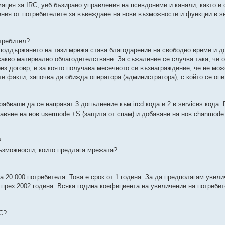
ция за IRC, уеб бъзирано управления на псевдоними и канали, както и 
ения от потребителите за въвеждане на нови възможности и функции в se
требител?
е поддържането на тази мрежа става благодарениe на свободно време и д
акво материално облагодетелстване. За съжаление се случва така, че о
рез договр, и за която получава месечното си възнаграждение, че не мо
е факти, започва да обижда оператора (администратора), с който се опи
трябваше да се направят 3 допълнение към ircd кода и 2 в services кода.
обавяне на нов usermode +S (защита от спам) и добавяне на нов chanmode
?
възможности, които предлага мрежата?
а 20 000 потребителя. Това е срок от 1 година. За да предполагам увели
 през 2002 година. Всяка година коефициента на увеличение на потреби
RC?