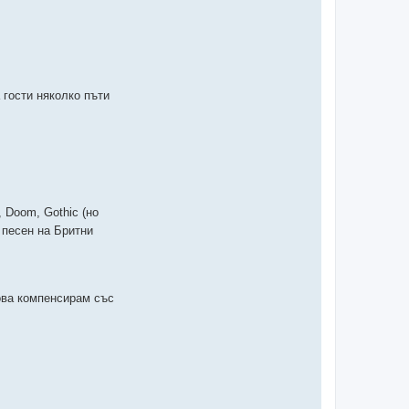
 гости няколко пъти
 Doom, Gothic (но
 песен на Бритни
ова компенсирам със