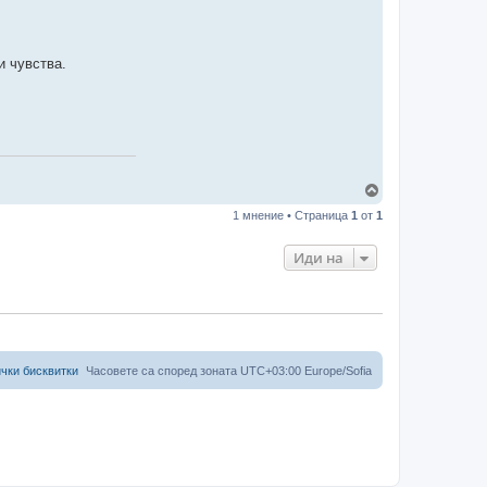
и чувства.
В
ъ
1 мнение • Страница
1
от
1
р
н
е
Иди на
т
е
с
е
в
н
а
чки бисквитки
Часовете са според зоната UTC+03:00 Europe/Sofia
ч
а
л
о
т
о