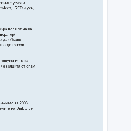
самите услуги
rvices, IRCD и уеб,
обра воля от наша
ператор/
же да обърне
тва да говори.
 Гласуванията са
 +q (защита от спам
чението за 2003
телите на UniBG се