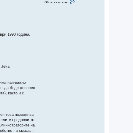
С
Обратна връзка:
в
ъ
р
ж
и
с
е
с
L
ври 1998 година.
u
D
 Jeka.
 има най-важно
ят да бъде доволен
е), както и с
вен това позволява
телите предпочитат
дминистраторите на
обство - в смисъл: