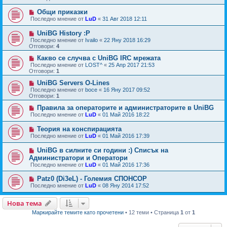
Общи приказки
Последно мнение от
LuD
«
31 Авг 2018 12:11
UniBG History :P
Последно мнение от
Ivailo
«
22 Яну 2018 16:29
Отговори:
4
Какво се случва с UniBG IRC мрежата
Последно мнение от
LOST^
«
25 Апр 2017 21:53
Отговори:
1
UniBG Servers O-Lines
Последно мнение от
boce
«
16 Яну 2017 09:52
Отговори:
1
Правила за операторите и администраторите в UniBG
Последно мнение от
LuD
«
01 Май 2016 18:22
Теория на конспирацията
Последно мнение от
LuD
«
01 Май 2016 17:39
UniBG в силните си години :) Списък на
Администратори и Оператори
Последно мнение от
LuD
«
01 Май 2016 17:36
Patz0 (Di3eL) - Големия СПОНСОР
Последно мнение от
LuD
«
08 Яну 2014 17:52
Нова тема
Маркирайте темите като прочетени
• 12 теми • Страница
1
от
1