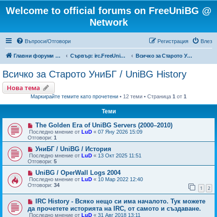
Welcome to official forums on FreeUniBG @
Network
Въпроси/Отговори
Регистрация
Влез
Главни форуми на FreeUniBG.eu
Сървър: irc.FreeUniBG.eu
Всичко за Старото УниБГ / UniBG History
Всичко за Старото УниБГ / UniBG History
Нова тема
Маркирайте темите като прочетени
• 12 теми • Страница
1
от
1
Теми
The Golden Era of UniBG Servers (2000–2010)
Последно мнение от
LuD
«
07 Яну 2026 15:09
Отговори:
1
УниБГ / UniBG / История
Последно мнение от
LuD
«
13 Окт 2025 11:51
Отговори:
5
UniBG / OperWall Logs 2004
Последно мнение от
LuD
«
10 Мар 2022 12:40
Отговори:
34
1
2
IRC History - Всяко нещо си има началото. Тук можете
да прочетете историята на IRC, от самото и създаване.
Последно мнение от
LuD
«
31 Авг 2018 13:11