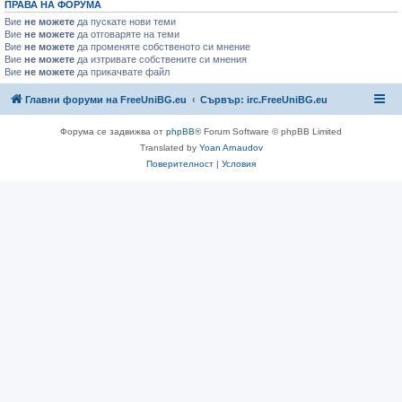
ПРАВА НА ФОРУМА
Вие
не можете
да пускате нови теми
Вие
не можете
да отговаряте на теми
Вие
не можете
да променяте собственото си мнение
Вие
не можете
да изтривате собствените си мнения
Вие
не можете
да прикачвате файл
Главни форуми на FreeUniBG.eu
Сървър: irc.FreeUniBG.eu
Форума се задвижва от
phpBB
® Forum Software © phpBB Limited
Translated by
Yoan Arnaudov
Поверителност
|
Условия