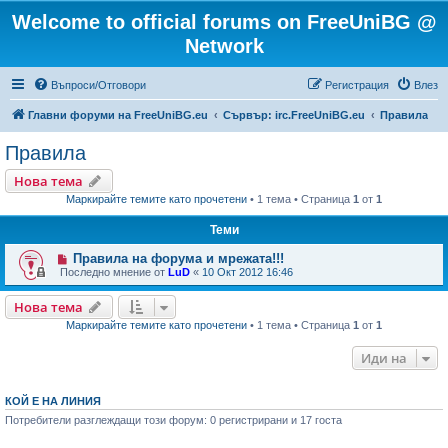
Welcome to official forums on FreeUniBG @
Network
Въпроси/Отговори
Регистрация
Влез
Главни форуми на FreeUniBG.eu
Сървър: irc.FreeUniBG.eu
Правила
Правила
Нова тема
Маркирайте темите като прочетени
• 1 тема • Страница
1
от
1
Теми
Правила на форума и мрежата!!!
Последно мнение от
LuD
«
10 Окт 2012 16:46
Нова тема
Маркирайте темите като прочетени
• 1 тема • Страница
1
от
1
Иди на
КОЙ Е НА ЛИНИЯ
Потребители разглеждащи този форум: 0 регистрирани и 17 госта