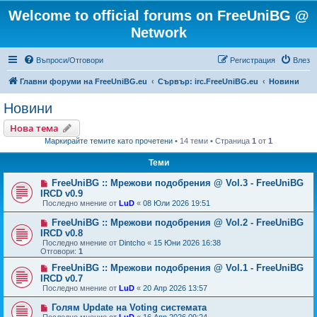
Welcome to official forums on FreeUniBG @
Network
Въпроси/Отговори
Регистрация
Влез
Главни форуми на FreeUniBG.eu
Сървър: irc.FreeUniBG.eu
Новини
Новини
Нова тема
Маркирайте темите като прочетени
• 14 теми • Страница
1
от
1
Теми
FreeUniBG :: Мрежови подобрения @ Vol.3 - FreeUniBG
IRCD v0.9
Последно мнение от
LuD
«
08 Юли 2026 19:51
FreeUniBG :: Мрежови подобрения @ Vol.2 - FreeUniBG
IRCD v0.8
Последно мнение от
Dintcho
«
15 Юни 2026 16:38
Отговори:
1
FreeUniBG :: Мрежови подобрения @ Vol.1 - FreeUniBG
IRCD v0.7
Последно мнение от
LuD
«
20 Апр 2026 13:57
Голям Update на Voting системата