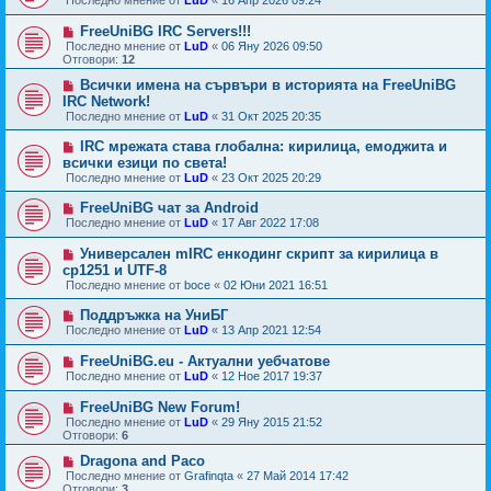
Последно мнение от
LuD
«
16 Апр 2026 09:24
FreeUniBG IRC Servers!!!
Последно мнение от
LuD
«
06 Яну 2026 09:50
Отговори:
12
Всички имена на сървъри в историята на FreeUniBG
IRC Network!
Последно мнение от
LuD
«
31 Окт 2025 20:35
IRC мрежата става глобална: кирилица, емоджита и
всички езици по света!
Последно мнение от
LuD
«
23 Окт 2025 20:29
FreeUniBG чат за Android
Последно мнение от
LuD
«
17 Авг 2022 17:08
Универсален mIRC енкодинг скрипт за кирилица в
cp1251 и UTF-8
Последно мнение от
boce
«
02 Юни 2021 16:51
Поддръжка на УниБГ
Последно мнение от
LuD
«
13 Апр 2021 12:54
FreeUniBG.eu - Актуални уебчатове
Последно мнение от
LuD
«
12 Ное 2017 19:37
FreeUniBG New Forum!
Последно мнение от
LuD
«
29 Яну 2015 21:52
Отговори:
6
Dragona and Paco
Последно мнение от
Grafinqta
«
27 Май 2014 17:42
Отговори:
3