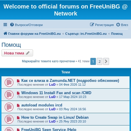
Welcome to official forums on FreeUniBG @
Network
Въпроси/Отговори
Регистрация
Влез
Главни форуми на FreeUniBG.eu
Сървър: irc.FreeUniBG.eu
Помощ
Помощ
Нова тема
1
2
Следваща
Маркирайте темите като прочетени
• 41 теми
Теми
Как се влиза в Zamunda.NET (подробно обяснение)
Последно мнение от
LuD
«
04 Фев 2026 11:12
Windows 11 Install Fax and scan /CMD
Последно мнение от
LuD
«
17 Мар 2024 10:23
autoload modules ircd
Последно мнение от
LuD
«
03 Яну 2024 16:56
How to Create Swap in Linux/ Debian
Последно мнение от
LuD
«
25 Яну 2023 20:10
FreeUniBG Seen Service /Help