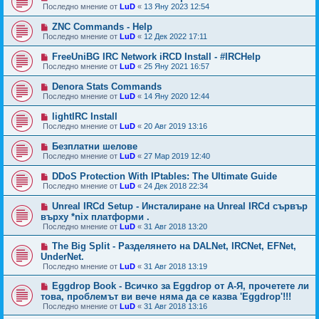
Последно мнение от
LuD
«
13 Яну 2023 12:54
ZNC Commands - Help
Последно мнение от
LuD
«
12 Дек 2022 17:11
FreeUniBG IRC Network iRCD Install - #IRCHelp
Последно мнение от
LuD
«
25 Яну 2021 16:57
Denora Stats Commands
Последно мнение от
LuD
«
14 Яну 2020 12:44
lightIRC Install
Последно мнение от
LuD
«
20 Авг 2019 13:16
Безплатни шелове
Последно мнение от
LuD
«
27 Мар 2019 12:40
DDoS Protection With IPtables: The Ultimate Guide
Последно мнение от
LuD
«
24 Дек 2018 22:34
Unreal IRCd Setup - Инсталиране на Unreal IRCd сървър
върху *nix платформи .
Последно мнение от
LuD
«
31 Авг 2018 13:20
The Big Split - Разделянето на DALNet, IRCNet, EFNet,
UnderNet.
Последно мнение от
LuD
«
31 Авг 2018 13:19
Eggdrop Book - Всичко за Eggdrop от А-Я, прочетете ли
това, проблемът ви вече няма да се казва 'Eggdrop'!!!
Последно мнение от
LuD
«
31 Авг 2018 13:16