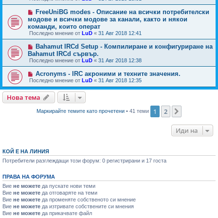
FreeUniBG modes - Описание на всички потребителски
модове и всички модове за канали, както и някои
команди, които операт
Последно мнение от
LuD
«
31 Авг 2018 12:41
Bahamut IRCd Setup - Компилиране и конфигуриране на
Bahamut IRCd сървър.
Последно мнение от
LuD
«
31 Авг 2018 12:38
Acronyms - IRC акроними и техните значения.
Последно мнение от
LuD
«
31 Авг 2018 12:35
Нова тема
1
2
Следваща
Маркирайте темите като прочетени
• 41 теми
Иди на
КОЙ Е НА ЛИНИЯ
Потребители разглеждащи този форум: 0 регистрирани и 17 госта
ПРАВА НА ФОРУМА
Вие
не можете
да пускате нови теми
Вие
не можете
да отговаряте на теми
Вие
не можете
да променяте собственото си мнение
Вие
не можете
да изтривате собствените си мнения
Вие
не можете
да прикачвате файл