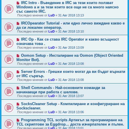
IRC Intro - Въведение в IRC за тези които ползват
Windows а и за тези които все още не са много наясно
със самото IRC.
Последно мнение от
LuD
«
31 Авг 2018 13:13
IRCOpearator Tutorial - или едно лично виждане какво е
да си локален оператор.
Последно мнение от
LuD
«
31 Авг 2018 13:10
IRC Op - Как се става IRC Operator и какво всъщност
означава това .
Последно мнение от
LuD
«
31 Авг 2018 13:09
Oomon Setup - Инсталиране на Oomon (Object Oriented
Monitor Bot).
Последно мнение от
LuD
«
31 Авг 2018 13:08
Server Errors - Грешки които могат да ви бъдат върнати
от IRC сървър.
Последно мнение от
LuD
«
31 Авг 2018 13:08
Shell Commands - Най-основните команди за
начинаещи при работа с шелове.
Последно мнение от
LuD
«
31 Авг 2018 13:07
SocksCleaner Setup - Компилиране и конфигуриране на
Sockscleaner.
Последно мнение от
LuD
«
31 Авг 2018 13:06
Programming TCL scripts Артикъл за програмиране на
TCL скриптове за Eggdrop... доста изчерпателен и пълен.
Последно мнение от
LuD
«
31 Авг 2018 13:01