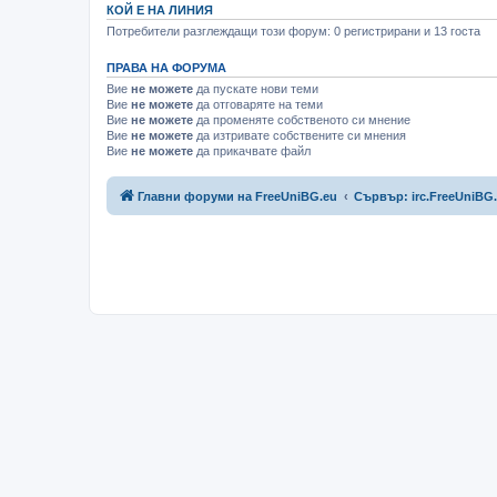
КОЙ Е НА ЛИНИЯ
Потребители разглеждащи този форум: 0 регистрирани и 13 госта
ПРАВА НА ФОРУМА
Вие
не можете
да пускате нови теми
Вие
не можете
да отговаряте на теми
Вие
не можете
да променяте собственото си мнение
Вие
не можете
да изтривате собствените си мнения
Вие
не можете
да прикачвате файл
Главни форуми на FreeUniBG.eu
Сървър: irc.FreeUniBG