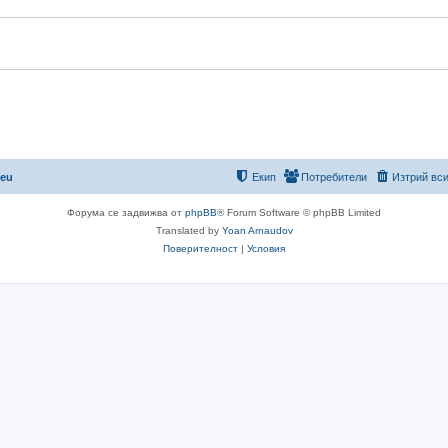
р
о
и
р
и
.eu
Екип
Потребители
Изтрий вси
Форума се задвижва от
phpBB
® Forum Software © phpBB Limited
Translated by
Yoan Arnaudov
Поверителност
|
Условия