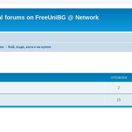
ial forums on FreeUniBG @ Network
.eu
Кой, къде, кога е на купон
ОТГОВОРИ
О
2
т
О
15
г
т
о
г
в
о
о
в