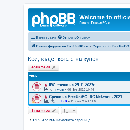
Welcome to offic
Forums.FreeUniBG.eu
Бързи връзки
Въпроси/Отговори
Главни форуми на FreeUniBG.eu
Сървър: irc.FreeUniBG
Кой, къде, кога е на купон
Нова тема
ТЕМИ
IRC среща на 25.11.2023г.
от
trivium
»
06 Ное 2023 10:44
Среща на FreeUniBG IRC Network - 2021
от
LuD
»
11 Юни 2021 11:05
Нова тема
Върни се към началната страница