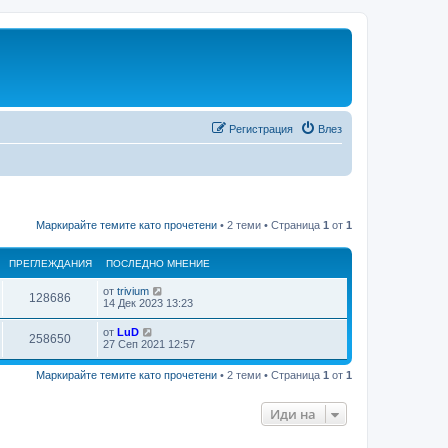
Регистрация
Влез
Маркирайте темите като прочетени
• 2 теми • Страница
1
от
1
ПРЕГЛЕЖДАНИЯ
ПОСЛЕДНО МНЕНИЕ
от
trivium
П
128686
П
14 Дек 2023 13:23
о
р
с
от
LuD
П
258650
л
П
27 Сеп 2021 12:57
е
е
о
д
р
с
г
н
Маркирайте темите като прочетени
• 2 теми • Страница
1
от
1
л
о
е
е
м
л
д
н
Иди на
г
н
е
е
о
н
м
л
и