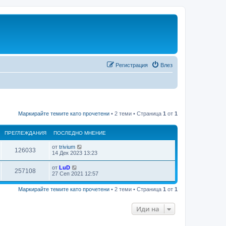
Регистрация
Влез
Маркирайте темите като прочетени
• 2 теми • Страница
1
от
1
ПРЕГЛЕЖДАНИЯ
ПОСЛЕДНО МНЕНИЕ
от
trivium
П
126033
П
14 Дек 2023 13:23
о
р
с
от
LuD
П
257108
л
П
27 Сеп 2021 12:57
е
е
о
д
р
с
г
н
Маркирайте темите като прочетени
• 2 теми • Страница
1
от
1
л
о
е
е
м
л
д
н
Иди на
г
н
е
е
о
н
м
л
и