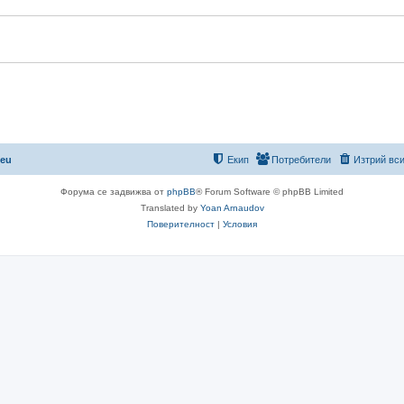
р
о
и
р
и
.eu
Екип
Потребители
Изтрий вси
Форума се задвижва от
phpBB
® Forum Software © phpBB Limited
Translated by
Yoan Arnaudov
Поверителност
|
Условия