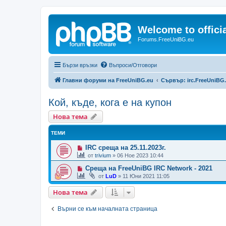
Welcome to offic
Forums.FreeUniBG.eu
Бързи връзки
Въпроси/Отговори
Главни форуми на FreeUniBG.eu
Сървър: irc.FreeUniBG
Кой, къде, кога е на купон
Нова тема
ТЕМИ
IRC среща на 25.11.2023г.
от
trivium
»
06 Ное 2023 10:44
Среща на FreeUniBG IRC Network - 2021
от
LuD
»
11 Юни 2021 11:05
Нова тема
Върни се към началната страница