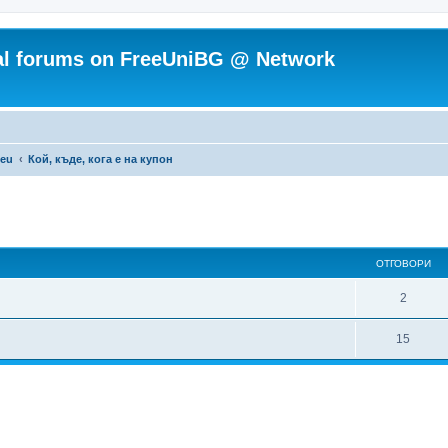
ial forums on FreeUniBG @ Network
.eu
Кой, къде, кога е на купон
ОТГОВОРИ
О
2
т
О
15
г
т
о
г
в
о
о
в