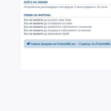
КОЙ Е НА ЛИНИЯ
Потребители разглеждащи този форум: 0 регистрирани и 16 госта
ПРАВА НА ФОРУМА
Вие
не можете
да пускате нови теми
Вие
не можете
да отговаряте на теми
Вие
не можете
да променяте собственото си мнение
Вие
не можете
да изтривате собствените си мнения
Вие
не можете
да прикачвате файл
Главни форуми на FreeUniBG.eu
Сървър: irc.FreeUniBG