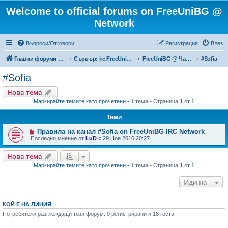
Welcome to official forums on FreeUniBG @
Network
Въпроси/Отговори
Регистрация
Влез
Главни форуми на FreeUniBG.eu
Сървър: irc.FreeUniBG.eu
FreeUniBG @ Чат канали
#Sofia
#Sofia
Нова тема
Маркирайте темите като прочетени
• 1 тема • Страница
1
от
1
Теми
Правила на канал #Sofia on FreeUniBG IRC Network
Последно мнение от
LuD
«
29 Ное 2016 20:27
Нова тема
Маркирайте темите като прочетени
• 1 тема • Страница
1
от
1
Иди на
КОЙ Е НА ЛИНИЯ
Потребители разглеждащи този форум: 0 регистрирани и 18 госта