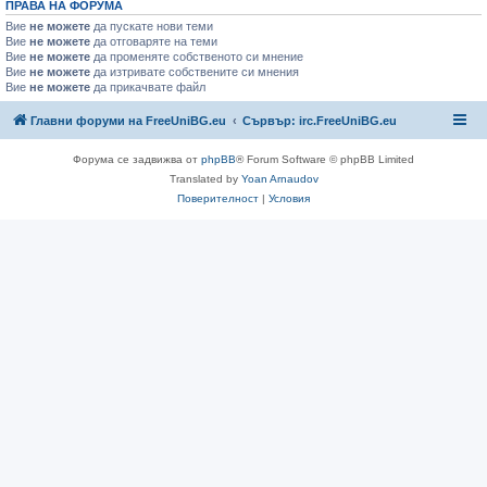
ПРАВА НА ФОРУМА
Вие
не можете
да пускате нови теми
Вие
не можете
да отговаряте на теми
Вие
не можете
да променяте собственото си мнение
Вие
не можете
да изтривате собствените си мнения
Вие
не можете
да прикачвате файл
Главни форуми на FreeUniBG.eu
Сървър: irc.FreeUniBG.eu
Форума се задвижва от
phpBB
® Forum Software © phpBB Limited
Translated by
Yoan Arnaudov
Поверителност
|
Условия