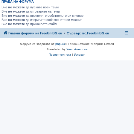
ПРАВА НА ФОРУМА
Вие
не можете
да пускате нови теми
Вие
не можете
да отговаряте на теми
Вие
не можете
да променяте собственото си мнение
Вие
не можете
да изтривате собствените си мнения
Вие
не можете
да прикачвате файл
Главни форуми на FreeUniBG.eu
Сървър: irc.FreeUniBG.eu
Форума се задвижва от
phpBB
® Forum Software © phpBB Limited
Translated by
Yoan Arnaudov
Поверителност
|
Условия