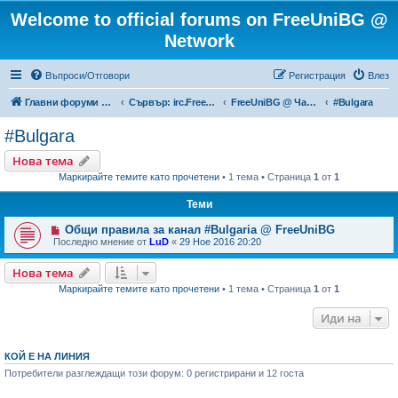
Welcome to official forums on FreeUniBG @
Network
Въпроси/Отговори
Регистрация
Влез
Главни форуми на FreeUniBG.eu
Сървър: irc.FreeUniBG.eu
FreeUniBG @ Чат канали
#Bulgara
#Bulgara
Нова тема
Маркирайте темите като прочетени
• 1 тема • Страница
1
от
1
Теми
Общи правила за канал #Bulgaria @ FreeUniBG
Последно мнение от
LuD
«
29 Ное 2016 20:20
Нова тема
Маркирайте темите като прочетени
• 1 тема • Страница
1
от
1
Иди на
КОЙ Е НА ЛИНИЯ
Потребители разглеждащи този форум: 0 регистрирани и 12 госта