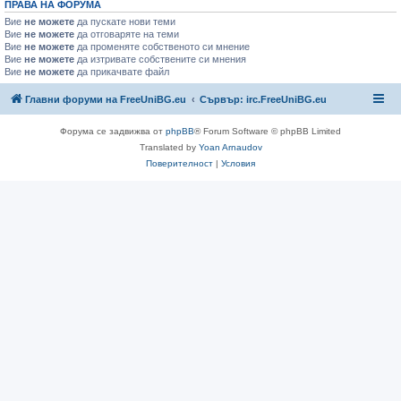
ПРАВА НА ФОРУМА
Вие
не можете
да пускате нови теми
Вие
не можете
да отговаряте на теми
Вие
не можете
да променяте собственото си мнение
Вие
не можете
да изтривате собствените си мнения
Вие
не можете
да прикачвате файл
Главни форуми на FreeUniBG.eu
Сървър: irc.FreeUniBG.eu
Форума се задвижва от
phpBB
® Forum Software © phpBB Limited
Translated by
Yoan Arnaudov
Поверителност
|
Условия