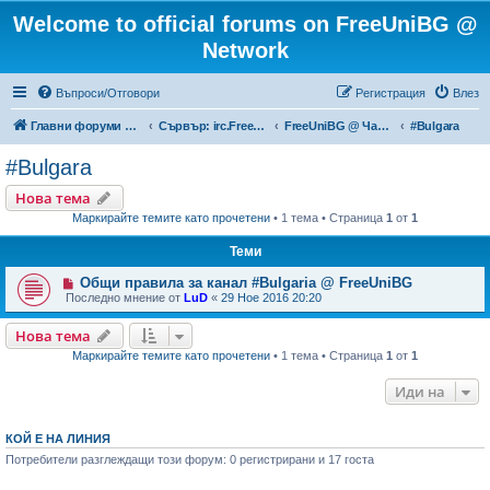
Welcome to official forums on FreeUniBG @
Network
Въпроси/Отговори
Регистрация
Влез
Главни форуми на FreeUniBG.eu
Сървър: irc.FreeUniBG.eu
FreeUniBG @ Чат канали
#Bulgara
#Bulgara
Нова тема
Маркирайте темите като прочетени
• 1 тема • Страница
1
от
1
Теми
Общи правила за канал #Bulgaria @ FreeUniBG
Последно мнение от
LuD
«
29 Ное 2016 20:20
Нова тема
Маркирайте темите като прочетени
• 1 тема • Страница
1
от
1
Иди на
КОЙ Е НА ЛИНИЯ
Потребители разглеждащи този форум: 0 регистрирани и 17 госта