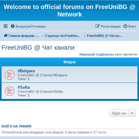
Welcome to official forums on FreeUniBG @
Network
Въпроси/Отговори
Регистрация
Влез
Главни форуми на FreeUniBG.eu
Сървър: irc.FreeUniBG.eu
FreeUniBG @ Чат канали
FreeUniBG @ Чат канали
Маркирай подфорума като прочетен
Форум
#Bulgara
FreeUniBG @ Channel #Bulgaria
Теми:
1
#Sofia
FreeUniBG @ Channel #Sofia
Теми:
1
Иди на
КОЙ Е НА ЛИНИЯ
Потребители разглеждащи този форум: 0 регистрирани и 17 госта