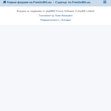
Главни форуми на FreeUniBG.eu
Сървър: irc.FreeUniBG.eu
Форума се задвижва от
phpBB
® Forum Software © phpBB Limited
Translated by
Yoan Arnaudov
Поверителност
|
Условия