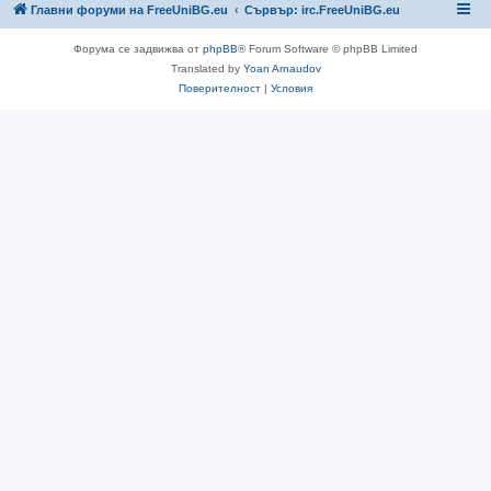
Главни форуми на FreeUniBG.eu
Сървър: irc.FreeUniBG.eu
Форума се задвижва от
phpBB
® Forum Software © phpBB Limited
Translated by
Yoan Arnaudov
Поверителност
|
Условия