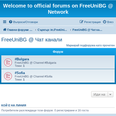
Welcome to official forums on FreeUniBG @
Network
Въпроси/Отговори
Регистрация
Влез
Главни форуми на FreeUniBG.eu
Сървър: irc.FreeUniBG.eu
FreeUniBG @ Чат канали
FreeUniBG @ Чат канали
Маркирай подфорума като прочетен
Форум
#Bulgara
FreeUniBG @ Channel #Bulgaria
Теми:
1
#Sofia
FreeUniBG @ Channel #Sofia
Теми:
1
Иди на
КОЙ Е НА ЛИНИЯ
Потребители разглеждащи този форум: 0 регистрирани и 16 госта