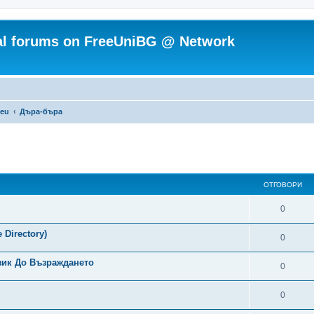
ial forums on FreeUniBG @ Network
.eu
Дъра-бъра
ОТГОВОРИ
О
0
т
 Directory)
О
0
г
т
зик До Възраждането
о
О
0
г
в
т
о
О
0
о
г
в
т