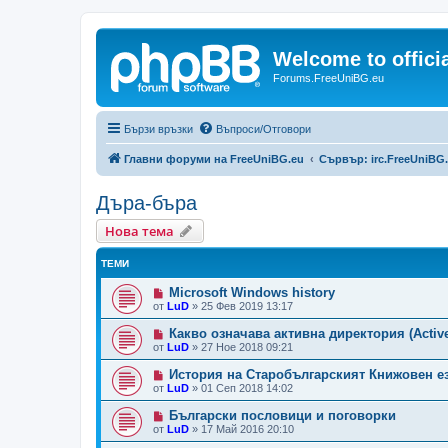
Welcome to offic
Forums.FreeUniBG.eu
Бързи връзки
Въпроси/Отговори
Главни форуми на FreeUniBG.eu
Сървър: irc.FreeUniBG
Дъра-бъра
Нова тема
ТЕМИ
Microsoft Windows history
от
LuD
»
25 Фев 2019 13:17
Какво означава активна директория (Active
от
LuD
»
27 Ное 2018 09:21
История на Старобългарският Книжовен е
от
LuD
»
01 Сеп 2018 14:02
Български пословици и поговорки
от
LuD
»
17 Май 2016 20:10