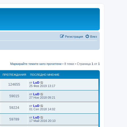
Регистрация
Влез
Маркирайте темите като прочетени
• 8 теми • Страница
1
от
1
ПРЕГЛЕЖДАНИЯ
ПОСЛЕДНО МНЕНИЕ
от
LuD
П
124655
П
25 Фев 2019 13:17
о
р
с
от
LuD
П
59015
л
П
27 Ное 2018 09:21
е
е
о
д
р
с
от
LuD
г
н
П
59224
л
П
01 Сеп 2018 14:02
о
е
е
о
м
л
д
р
с
н
от
LuD
г
н
П
59789
л
е
П
е
17 Май 2016 20:10
о
е
е
н
о
м
л
д
р
и