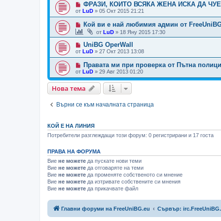
ФРАЗИ, КОИТО ВСЯКА ЖЕНА ИСКА ДА ЧУЕ
от
LuD
»
05 Окт 2015 21:21
Кой ви е най любимия админ от FreeUniBG 
от
LuD
»
18 Яну 2015 17:30
UniBG OperWall
от
LuD
»
27 Окт 2013 13:08
Правата ми при проверка от Пътна полиц
от
LuD
»
29 Авг 2013 01:20
Нова тема
Върни се към началната страница
КОЙ Е НА ЛИНИЯ
Потребители разглеждащи този форум: 0 регистрирани и 17 госта
ПРАВА НА ФОРУМА
Вие
не можете
да пускате нови теми
Вие
не можете
да отговаряте на теми
Вие
не можете
да променяте собственото си мнение
Вие
не можете
да изтривате собствените си мнения
Вие
не можете
да прикачвате файл
Главни форуми на FreeUniBG.eu
Сървър: irc.FreeUniBG