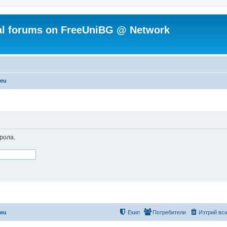
ial forums on FreeUniBG @ Network
.eu
рола.
.eu
Екип
Потребители
Изтрий вси