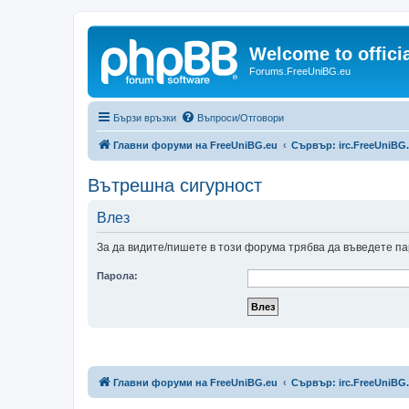
Welcome to offic
Forums.FreeUniBG.eu
Бързи връзки
Въпроси/Отговори
Главни форуми на FreeUniBG.eu
Сървър: irc.FreeUniBG
Вътрешна сигурност
Влез
За да видите/пишете в този форума трябва да въведете па
Парола:
Главни форуми на FreeUniBG.eu
Сървър: irc.FreeUniBG