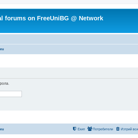
ial forums on FreeUniBG @ Network
.eu
рола.
.eu
Екип
Потребители
Изтрий вси