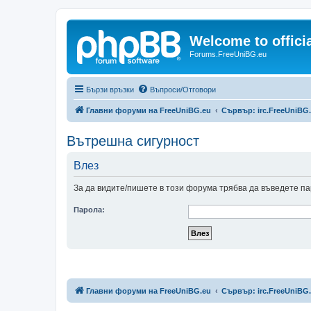
Welcome to offic
Forums.FreeUniBG.eu
Бързи връзки
Въпроси/Отговори
Главни форуми на FreeUniBG.eu
Сървър: irc.FreeUniBG
Вътрешна сигурност
Влез
За да видите/пишете в този форума трябва да въведете па
Парола:
Главни форуми на FreeUniBG.eu
Сървър: irc.FreeUniBG