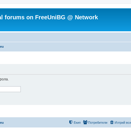
ial forums on FreeUniBG @ Network
.eu
рола.
.eu
Екип
Потребители
Изтрий вси