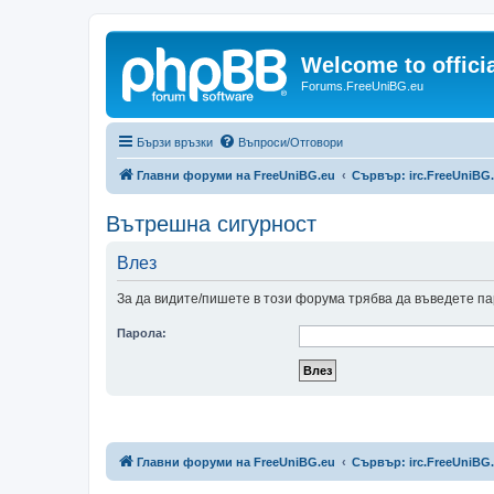
Welcome to offic
Forums.FreeUniBG.eu
Бързи връзки
Въпроси/Отговори
Главни форуми на FreeUniBG.eu
Сървър: irc.FreeUniBG
Вътрешна сигурност
Влез
За да видите/пишете в този форума трябва да въведете па
Парола:
Главни форуми на FreeUniBG.eu
Сървър: irc.FreeUniBG