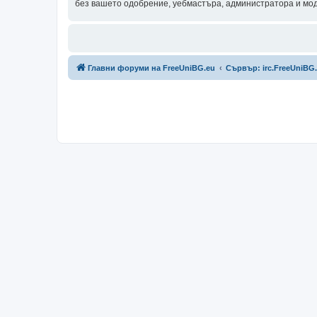
без вашето одобрение, уебмастъра, администратора и моде
Главни форуми на FreeUniBG.eu
Сървър: irc.FreeUniBG