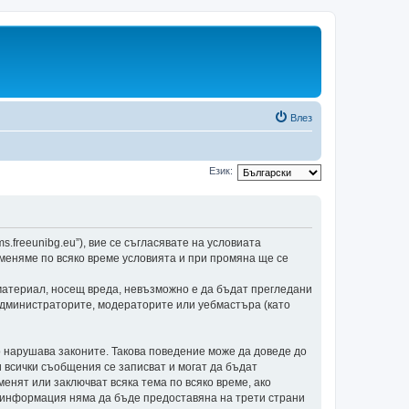
Влез
Език:
ms.freeunibg.eu”), вие се съгласявате на условиата
роменяме по всяко време условията и при промяна ще се
материал, носещ вреда, невъзможно е да бъдат прегледани
 администраторите, модераторите или уебмастъра (като
о нарушава законите. Такова поведение може да доведе до
и всички съобщения се записват и могат да бъдат
енят или заключват всяка тема по всяко време, ако
и информация няма да бъде предоставяна на трети страни