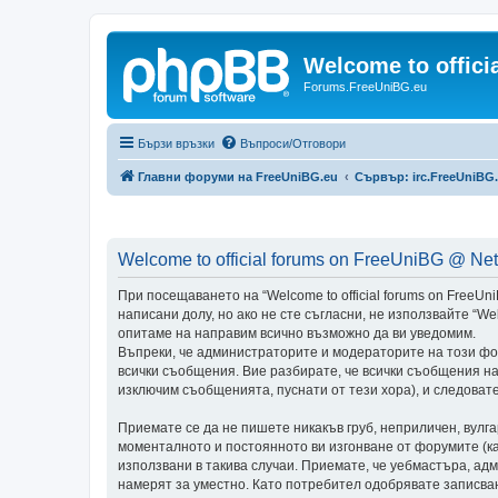
Welcome to offic
Forums.FreeUniBG.eu
Бързи връзки
Въпроси/Отговори
Главни форуми на FreeUniBG.eu
Сървър: irc.FreeUniBG
Welcome to official forums on FreeUniBG @ Ne
При посещаването на “Welcome to official forums on FreeUniB
написани долу, но ако не сте съгласни, не използвайте “We
опитаме на направим всично възможно да ви уведомим.
Въпреки, че администраторите и модераторите на този фо
всички съобщения. Вие разбирате, че всички съобщения н
изключим съобщенията, пуснати от тези хора), и следовате
Приемате се да не пишете никакъв груб, неприличен, вулг
моменталното и постоянното ви изгонване от форумите (как
използвани в такива случаи. Приемате, че уебмастъра, ад
намерят за уместно. Като потребител одобрявате записван