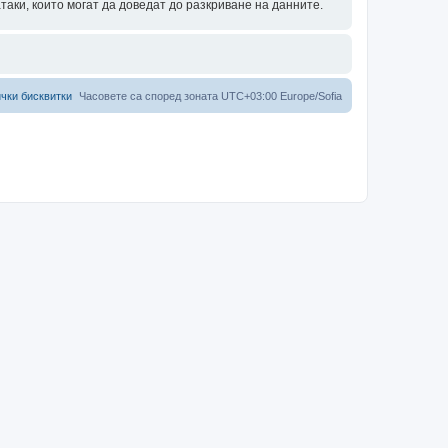
аки, които могат да доведат до разкриване на данните.
чки бисквитки
Часовете са според зоната UTC+03:00 Europe/Sofia