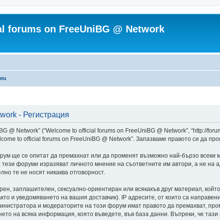
ial forums on FreeUniBG @ Network
.eu
twork - Регистрация
G @ Network” (“Welcome to official forums on FreeUniBG @ Network”, “http://foru
lcome to official forums on FreeUniBG @ Network”. Запазваме правото си да п
рум ще се опитат да премахнат или да променят възможно най-бързо всеки 
а тези форуми изразяват личното мнение на съответните им автори, а не на
лно те не носят никаква отговорност.
арен, заплашителен, сексуално-ориентиран или всякакъв друг материал, койт
то и уведомяването на вашия доставчик). IP адресите, от които са направен
министратора и модераторите на този форум имат правото да премахват, пром
ето на всяка информация, която въведете, във база данни. Въпреки, че таз