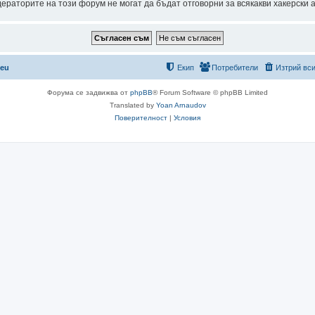
раторите на този форум не могат да бъдат отговорни за всякакви хакерски ат
.eu
Екип
Потребители
Изтрий вси
Форума се задвижва от
phpBB
® Forum Software © phpBB Limited
Translated by
Yoan Arnaudov
Поверителност
|
Условия