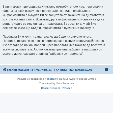
Вашия акаунт ще съдържа уникално потребителско име, персонална
парола за вход в акаунта и персонален валиден email адрес.
Информацията в акаунта Ви се защитава от законите на държавата в
която е хостнат сайта. Всякаква друга информация изисквана за да се
регистрирате се отклонява от правилата. Във всички случай Вие
решавате каква ще бъде информацията в публичния Ви акаунт.
Паролата Ви е криптирана така, че да бъде на сигурно място.
Препоръчително е когато се регистрирате в други форуми/сайтове да
използвате различни пароли. Чрез паролата Вие можете да влезете в
акаунта си, пазете я. Ако по някаква причина забравите паролата си
можете да използвате опцията "забравих си паролата".
Главни форуми на FreeUniBG.eu
Сървър: irc.FreeUniBG.eu
Форума се задвижва от
phpBB
® Forum Software © phpBB Limited
Translated by
Yoan Arnaudov
Поверителност
|
Условия