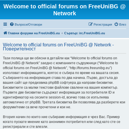
Welcome to official forums on FreeUniBG @
Network
Въпроси/Отговори
Регистрация
Влез
Главни форуми на FreeUniBG.eu
Сървър: irc.FreeUniBG.eu
Welcome to official forums on FreeUniBG @ Network -
Поверителност
Тази полица ще ви обясни в детайли как “Welcome to official forums on
FreeUniBG @ Network” заедно с компаниите съдружници (“Welcome to
official forums on FreeUniBG @ Network”, “http://forums.freeunibg.eu”)
използват информацията, коятос е събира по време на вашата сесия.
Събирането на информация става по два начина. Първо, достъпа до
вашия сайт ще предизвика phpBB софтуера да направи бисквитки.
Бисквитките са малки текстови файлове свалени на вашия компютър.
Първите две бисквитки съдържат информация за потребителя ID и
идентификатор на сесиите session-id, всичко това се изпълнява
автоматично от phpBB. Третата бисквитка Ви позволява да разберете кои
форуми/теми са вече прочетени и кои не.
Втория начин по които ние събираме информация е чрез Вас. Пример
когато пускате мнение като анонимен потребител или след като сте се
регистрирали и сте влезли.