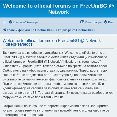
Welcome to official forums on FreeUniBG @
Network
Въпроси/Отговори
Регистрация
Влез
Главни форуми на FreeUniBG.eu
Сървър: irc.FreeUniBG.eu
Welcome to official forums on FreeUniBG @ Network -
Поверителност
Тази полица ще ви обясни в детайли как “Welcome to official forums on
FreeUniBG @ Network” заедно с компаниите съдружници (“Welcome to
official forums on FreeUniBG @ Network”, “http://forums.freeunibg.eu”)
използват информацията, коятос е събира по време на вашата сесия.
Събирането на информация става по два начина. Първо, достъпа до
вашия сайт ще предизвика phpBB софтуера да направи бисквитки.
Бисквитките са малки текстови файлове свалени на вашия компютър.
Първите две бисквитки съдържат информация за потребителя ID и
идентификатор на сесиите session-id, всичко това се изпълнява
автоматично от phpBB. Третата бисквитка Ви позволява да разберете кои
форуми/теми са вече прочетени и кои не.
Втория начин по които ние събираме информация е чрез Вас. Пример
когато пускате мнение като анонимен потребител или след като сте се
регистрирали и сте влезли.