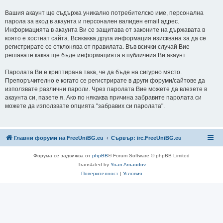
Вашия акаунт ще съдържа уникално потребителско име, персонална
парола за вход в акаунта и персонален валиден email адрес.
Информацията в акаунта Ви се защитава от законите на държавата в
която е хостнат сайта. Всякаква друга информация изисквана за да се
регистрирате се отклонява от правилата. Във всички случай Вие
решавате каква ще бъде информацията в публичния Ви акаунт.
Паролата Ви е криптирана така, че да бъде на сигурно място.
Препоръчително е когато се регистрирате в други форуми/сайтове да
използвате различни пароли. Чрез паролата Вие можете да влезете в
акаунта си, пазете я. Ако по някаква причина забравите паролата си
можете да използвате опцията "забравих си паролата".
Главни форуми на FreeUniBG.eu
Сървър: irc.FreeUniBG.eu
Форума се задвижва от
phpBB
® Forum Software © phpBB Limited
Translated by
Yoan Arnaudov
Поверителност
|
Условия