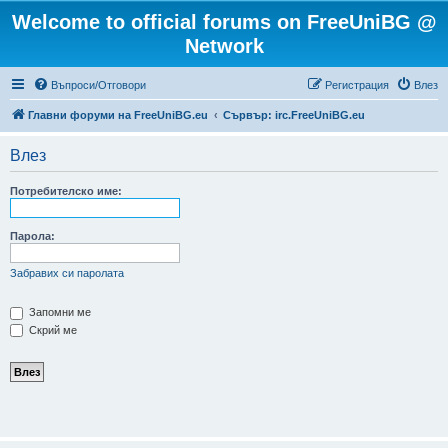
Welcome to official forums on FreeUniBG @
Network
Въпроси/Отговори
Регистрация
Влез
Главни форуми на FreeUniBG.eu
Сървър: irc.FreeUniBG.eu
Влез
Потребителско име:
Парола:
Забравих си паролата
Запомни ме
Скрий ме