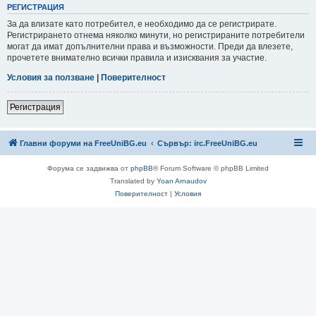
РЕГИСТРАЦИЯ
За да влизате като потребител, е необходимо да се регистрирате.
Регистрирането отнема няколко минути, но регистрираните потребители
могат да имат допълнителни права и възможности. Преди да влезете,
прочетете внимателно всички правила и изисквания за участие.
Условия за ползване
|
Поверителност
Регистрация
Главни форуми на FreeUniBG.eu
Сървър: irc.FreeUniBG.eu
Форума се задвижва от
phpBB
® Forum Software © phpBB Limited
Translated by
Yoan Arnaudov
Поверителност
|
Условия