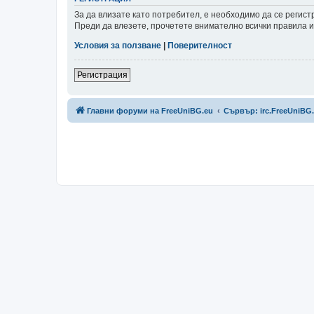
За да влизате като потребител, е необходимо да се регис
Преди да влезете, прочетете внимателно всички правила и
Условия за ползване
|
Поверителност
Регистрация
Главни форуми на FreeUniBG.eu
Сървър: irc.FreeUniBG