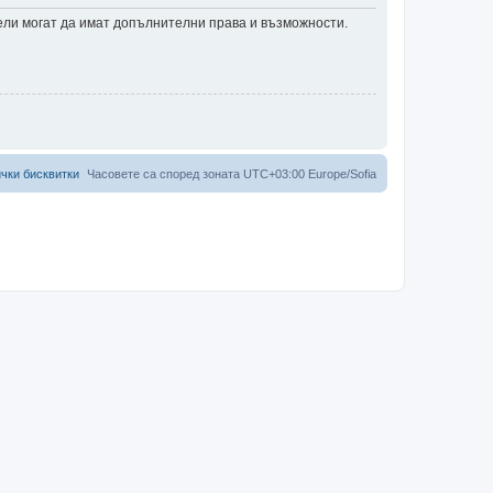
тели могат да имат допълнителни права и възможности.
чки бисквитки
Часовете са според зоната UTC+03:00 Europe/Sofia