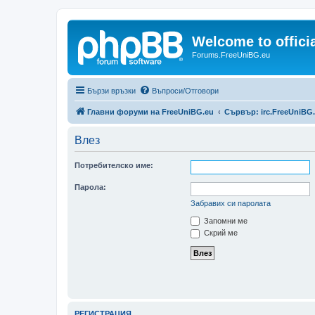
Welcome to offic
Forums.FreeUniBG.eu
Бързи връзки
Въпроси/Отговори
Главни форуми на FreeUniBG.eu
Сървър: irc.FreeUniBG
Влез
Потребителско име:
Парола:
Забравих си паролата
Запомни ме
Скрий ме
РЕГИСТРАЦИЯ