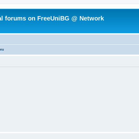
ial forums on FreeUniBG @ Network
.eu