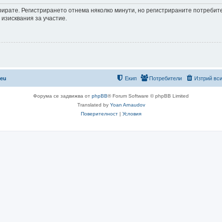
трирате. Регистрирането отнема няколко минути, но регистрираните потреби
 изисквания за участие.
.eu
Екип
Потребители
Изтрий вси
Форума се задвижва от
phpBB
® Forum Software © phpBB Limited
Translated by
Yoan Arnaudov
Поверителност
|
Условия