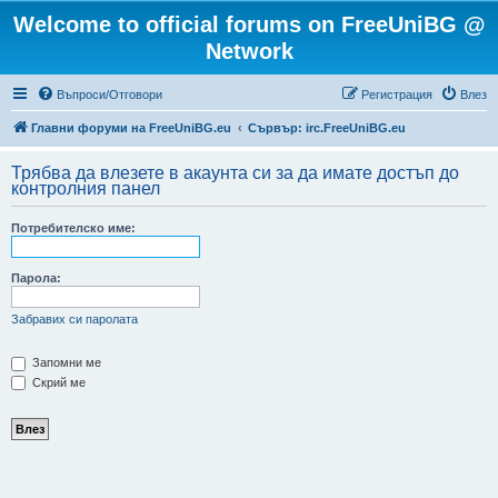
Welcome to official forums on FreeUniBG @
Network
Въпроси/Отговори
Регистрация
Влез
Главни форуми на FreeUniBG.eu
Сървър: irc.FreeUniBG.eu
Трябва да влезете в акаунта си за да имате достъп до
контролния панел
Потребителско име:
Парола:
Забравих си паролата
Запомни ме
Скрий ме