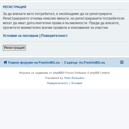
РЕГИСТРАЦИЯ
За да влизате като потребител, е необходимо да се регистрирате.
Регистрирането отнема няколко минути, но регистрираните потребители
могат да имат допълнителни права и възможности. Преди да влезете,
прочетете внимателно всички правила и изисквания за участие.
Условия за ползване
|
Поверителност
Регистрация
Главни форуми на FreeUniBG.eu
Сървър: irc.FreeUniBG.eu
Форума се задвижва от
phpBB
® Forum Software © phpBB Limited
Translated by
Yoan Arnaudov
Поверителност
|
Условия