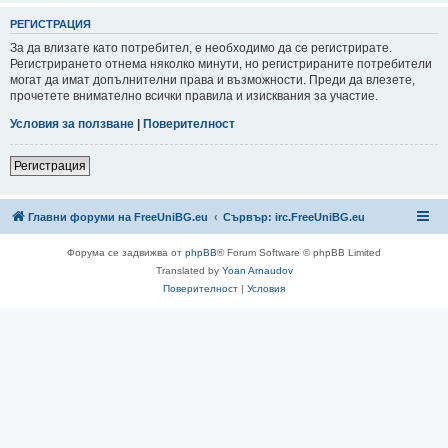
РЕГИСТРАЦИЯ
За да влизате като потребител, е необходимо да се регистрирате.
Регистрирането отнема няколко минути, но регистрираните потребители
могат да имат допълнителни права и възможности. Преди да влезете,
прочетете внимателно всички правила и изисквания за участие.
Условия за ползване
|
Поверителност
Регистрация
Главни форуми на FreeUniBG.eu
Сървър: irc.FreeUniBG.eu
Форума се задвижва от
phpBB
® Forum Software © phpBB Limited
Translated by
Yoan Arnaudov
Поверителност
|
Условия