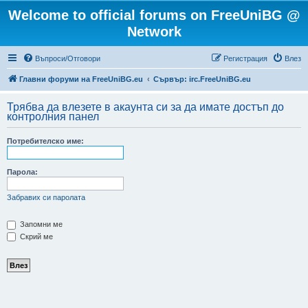
Welcome to official forums on FreeUniBG @
Network
Въпроси/Отговори
Регистрация
Влез
Главни форуми на FreeUniBG.eu
Сървър: irc.FreeUniBG.eu
Трябва да влезете в акаунта си за да имате достъп до
контролния панел
Потребителско име:
Парола:
Забравих си паролата
Запомни ме
Скрий ме