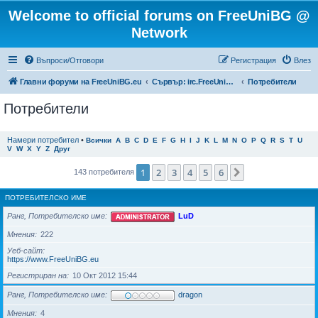
Welcome to official forums on FreeUniBG @
Network
Въпроси/Отговори
Регистрация
Влез
Главни форуми на FreeUniBG.eu
Сървър: irc.FreeUniBG.eu
Потребители
Потребители
Намери потребител
•
Всички
A
B
C
D
E
F
G
H
I
J
K
L
M
N
O
P
Q
R
S
T
U
V
W
X
Y
Z
Друг
1
2
3
4
5
6
Следваща
143 потребителя
ПОТРЕБИТЕЛСКО ИМЕ
Ранг, Потребителско име
LuD
Мнения
222
Уеб-сайт
https://www.FreeUniBG.eu
Регистриран на
10 Окт 2012 15:44
Ранг, Потребителско име
dragon
Мнения
4