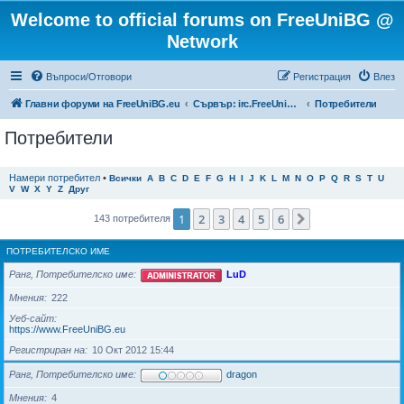
Welcome to official forums on FreeUniBG @
Network
Въпроси/Отговори
Регистрация
Влез
Главни форуми на FreeUniBG.eu
Сървър: irc.FreeUniBG.eu
Потребители
Потребители
Намери потребител
•
Всички
A
B
C
D
E
F
G
H
I
J
K
L
M
N
O
P
Q
R
S
T
U
V
W
X
Y
Z
Друг
1
2
3
4
5
6
Следваща
143 потребителя
ПОТРЕБИТЕЛСКО ИМЕ
Ранг, Потребителско име
LuD
Мнения
222
Уеб-сайт
https://www.FreeUniBG.eu
Регистриран на
10 Окт 2012 15:44
Ранг, Потребителско име
dragon
Мнения
4