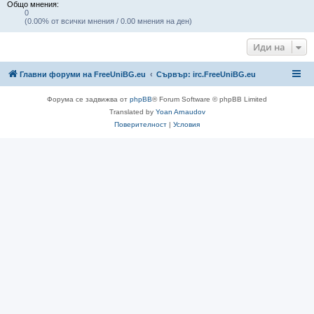
Общо мнения:
0
(0.00% от всички мнения / 0.00 мнения на ден)
Иди на
Главни форуми на FreeUniBG.eu
Сървър: irc.FreeUniBG.eu
Форума се задвижва от
phpBB
® Forum Software © phpBB Limited
Translated by
Yoan Arnaudov
Поверителност
|
Условия