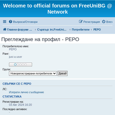
Welcome to official forums on FreeUniBG @
Network
Въпроси/Отговори
Регистрация
Влез
Главни форуми на FreeUniBG.eu
Сървър: irc.FreeUniBG.eu
Потребители
PEPO
Преглеждане на профил - PEPO
Потребителско име:
PEPO
Ранг:
just a user
Групи:
СВЪРЖИ СЕ С PEPO
ЛС:
Изпрати лично съобщение
СТАТИСТИКА
Регистриран на:
03 Авг 2024 16:20
Последно активен:
-