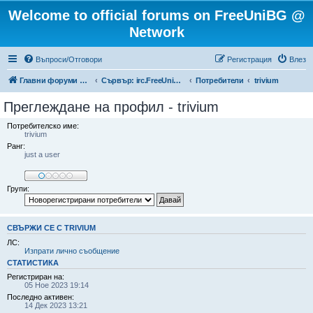
Welcome to official forums on FreeUniBG @
Network
Въпроси/Отговори
Регистрация
Влез
Главни форуми на FreeUniBG.eu
Сървър: irc.FreeUniBG.eu
Потребители
trivium
Преглеждане на профил - trivium
Потребителско име:
trivium
Ранг:
just a user
Групи:
СВЪРЖИ СЕ С TRIVIUM
ЛС:
Изпрати лично съобщение
СТАТИСТИКА
Регистриран на:
05 Ное 2023 19:14
Последно активен:
14 Дек 2023 13:21