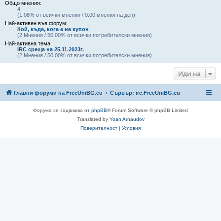
Общо мнения:
4
(1.08% от всички мнения / 0.00 мнения на ден)
Най-активен във форум:
Кой, къде, кога е на купон
(2 Мнения / 50.00% от всички потребителски мнения)
Най-активна тема:
IRC среща на 25.11.2023г.
(2 Мнения / 50.00% от всички потребителски мнения)
Иди на
Главни форуми на FreeUniBG.eu
Сървър: irc.FreeUniBG.eu
Форума се задвижва от
phpBB
® Forum Software © phpBB Limited
Translated by
Yoan Arnaudov
Поверителност
|
Условия