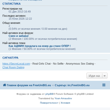
СТАТИСТИКА
Регистриран на:
01 Дек 2013 16:49
Последно активен:
15 Юни 2026 12:22
Общо мнения:
2
(0.54% от всички мнения / 0.00 мнения на ден)
Най-активен във форум:
Смех и забава!
(2 Мнения / 100.00% от всички потребителски мнения)
Най-активна тема:
Как АДМИН предлага на юзер да стане ОПЕР !
(1 Мнение / 50.00% от всички потребителски мнения)
СИГНАТУРА
https://SecreLocal.com
- Real Girls Chat - No Selfie - Anonymous Sex Dating -
Chat Room Dating
Иди на
Главни форуми на FreeUniBG.eu
Сървър: irc.FreeUniBG.eu
Форума се задвижва от
phpBB
® Forum Software © phpBB Limited
Translated by
Yoan Arnaudov
Поверителност
|
Условия