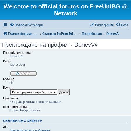
Welcome to official forums on FreeUniBG @
Network
Въпроси/Отговори
Регистрация
Влез
Главни форуми на FreeUniBG.eu
Сървър: irc.FreeUniBG.eu
Потребители
DenevVv
Преглеждане на профил - DenevVv
Потребителско име:
DenevVv
Ранг:
just a user
Години:
34
Групи:
Професия:
Оператор металорежещи машини
Местоположение:
Нови Пазар, Шумен
СВЪРЖИ СЕ С DENEVVV
ЛС:
Изпрати лично съобщение