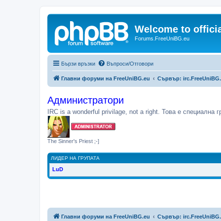
Welcome to offic
Forums.FreeUniBG.eu
Бързи връзки
Въпроси/Отговори
Главни форуми на FreeUniBG.eu
Сървър: irc.FreeUniBG
Администратори
IRC is a wonderful privilage, not a right. Това е специал
The Sinner's Priest ;-]
ЛИДЕР НА ГРУПАТА
LuD
Главни форуми на FreeUniBG.eu
Сървър: irc.FreeUniBG