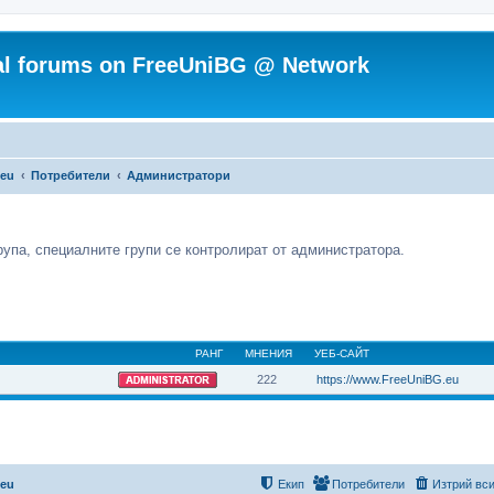
ial forums on FreeUniBG @ Network
.eu
Потребители
Администратори
на група, специалните групи се контролират от администратора.
РАНГ
МНЕНИЯ
УЕБ-САЙТ
222
https://www.FreeUniBG.eu
.eu
Екип
Потребители
Изтрий вси