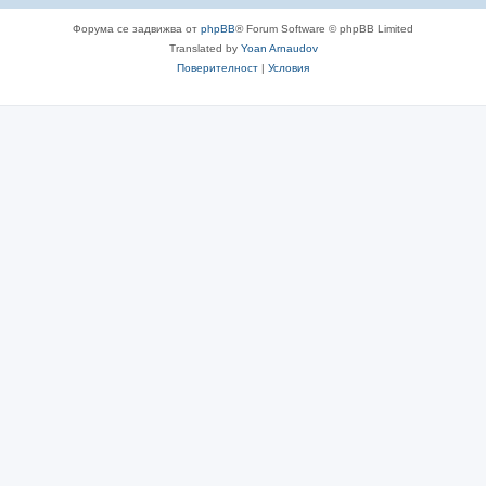
Форума се задвижва от
phpBB
® Forum Software © phpBB Limited
Translated by
Yoan Arnaudov
Поверителност
|
Условия