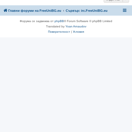
Главни форуми на FreeUniBG.eu
Сървър: irc.FreeUniBG.eu
Форума се задвижва от
phpBB
® Forum Software © phpBB Limited
Translated by
Yoan Arnaudov
Поверителност
|
Условия