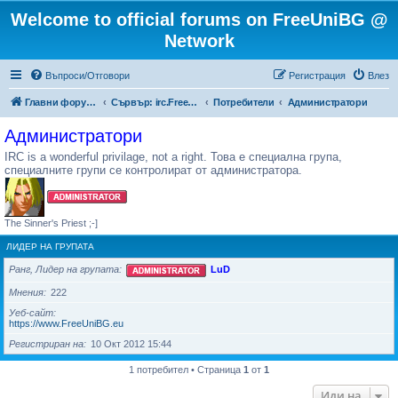
Welcome to official forums on FreeUniBG @
Network
Въпроси/Отговори
Регистрация
Влез
Главни форуми на FreeUniBG.eu
Сървър: irc.FreeUniBG.eu
Потребители
Администратори
Администратори
IRC is a wonderful privilage, not a right. Това е специална група,
специалните групи се контролират от администратора.
The Sinner's Priest ;-]
ЛИДЕР НА ГРУПАТА
Ранг, Лидер на групата
LuD
Мнения
222
Уеб-сайт
https://www.FreeUniBG.eu
Регистриран на
10 Окт 2012 15:44
1 потребител • Страница
1
от
1
Иди на