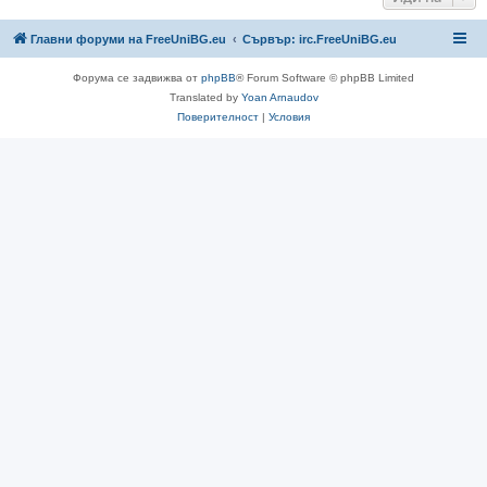
Главни форуми на FreeUniBG.eu
Сървър: irc.FreeUniBG.eu
Форума се задвижва от
phpBB
® Forum Software © phpBB Limited
Translated by
Yoan Arnaudov
Поверителност
|
Условия