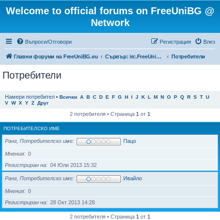
Welcome to official forums on FreeUniBG @
Network
Въпроси/Отговори
Регистрация
Влез
Главни форуми на FreeUniBG.eu
Сървър: irc.FreeUniBG.eu
Потребители
Потребители
Намери потребител
•
Всички
A
B
C
D
E
F
G
H
I
J
K
L
M
N
O
P
Q
R
S
T
U
V
W
X
Y
Z
Друг
2 потребителя • Страница
1
от
1
ПОТРЕБИТЕЛСКО ИМЕ
Ранг, Потребителско име
Пацо
Мнения
0
Регистриран на
04 Юли 2013 15:32
Ранг, Потребителско име
Ивайло
Мнения
0
Регистриран на
28 Окт 2013 14:28
2 потребителя • Страница
1
от
1