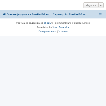
Иди на
Главни форуми на FreeUniBG.eu
Сървър: irc.FreeUniBG.eu
Форума се задвижва от
phpBB
® Forum Software © phpBB Limited
Translated by
Yoan Arnaudov
Поверителност
|
Условия