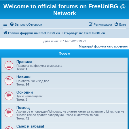
Welcome to official forums on FreeUniBG @
Network
Въпроси/Отговори
Регистрация
Влез
Главни форуми на FreeUniBG.eu
Сървър: irc.FreeUniBG.eu
Дата и час: 07 Авг 2026 19:22
Маркирай форума като прочетен
Форум
Правила
Правила на форума и мрежата
Теми:
1
Новини
По света, че и зад вас
Теми:
14
Основни
Тук е навалицата!
Теми:
2
Помощ
Ако ви се е повредил Windows, не знаете какво да правите с Linux или не
знаете как се правят аквариуми - това е мястото за вас
Теми:
41
Смех и забава!