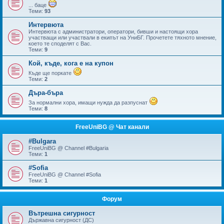
... баце
Теми:
93
Интервюта
Интервюта с администратори, оператори, бивши и настоящи хора
участващи или участвали в екипът на УниБГ. Прочетете тяхното мнение,
което те споделят с Вас.
Теми:
9
Кой, къде, кога е на купон
Къде ще поркате
Теми:
2
Дъра-бъра
За нормални хора, имащи нужда да разпуснат
Теми:
8
FreeUniBG @ Чат канали
#Bulgara
FreeUniBG @ Channel #Bulgaria
Теми:
1
#Sofia
FreeUniBG @ Channel #Sofia
Теми:
1
Форум
Вътрешна сигурност
Държавна сигурност (ДС)