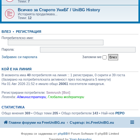
Теми:
7
Всичко за Старото УниБГ / UniBG History
Историята продалжава...
Теми:
12
ВЛЕЗ
•
РЕГИСТРАЦИЯ
Потребителско име:
Парола:
Забравих си паролата
Запомни ме
КОЙ Е НА ЛИНИЯ
В момента има
40
потребителя на линия :: 1 регистриран, 0 скрити и 39 госта
(базирано на потребителската активност през последната 5 минути)
На 01 Авг 2026 21:52 е имало общо
26061
посетители наведнъж.
Регистрирани потребители:
Semrush [Bot]
Легенда:
Администратори
,
Глобални модератори
СТАТИСТИКА
Общо мнения
369
• Общо теми
205
• Общо потребители
143
• Най-нов
PEPO
Главни форуми на FreeUniBG.eu
Сървър: irc.FreeUniBG.eu
Форума се задвижва от
phpBB
® Forum Software © phpBB Limited
Translated by
Yoan Arnaudov